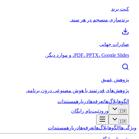
کیت برند
برندسازی منسجم در هر سند.
صادرات جهانی
PDF، PPTX، Google Slides، و موارد دیگر.
پژوهش عمیق
پژوهش‌های قدرتمند با هوش مصنوعی درون برنامه.
الگوها
بلاگ‌ها
تعرفه‌ها
درباره
مستندات
ورود
ثبت‌نام رایگان
🇮🇷
🇮🇷
ویژگی‌ها
الگوها
بلاگ‌ها
تعرفه‌ها
درباره
مستندات