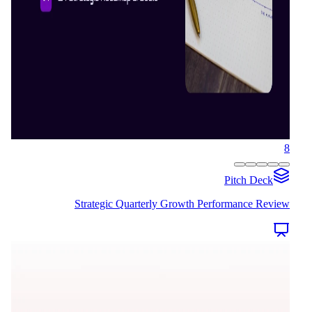
8
Pitch Deck
Strategic Quarterly Growth Performance Review