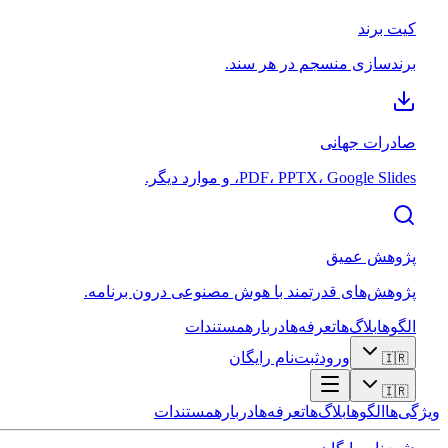
کیت برند
برندسازی منسجم در هر سند.
صادرات جهانی
PDF، PPTX، Google Slides، و موارد دیگر.
پژوهش عمیق
پژوهش‌های قدرتمند با هوش مصنوعی درون برنامه.
الگوها
بلاگ‌ها
تعرفه‌ها
درباره
مستندات
ورود
ثبت‌نام رایگان
🇮🇷
🇮🇷
ویژگی‌ها
الگوها
بلاگ‌ها
تعرفه‌ها
درباره
مستندات