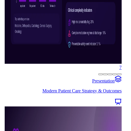
7
Presentation
Modern Patient Care Strategy & Outcomes