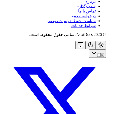
درباره
قیمت‌گذاری
تماس با ما
درخواست دمو
سیاست حفظ حریم خصوصی
شرایط خدمات
©
2026
NextDocs
.
تمامی حقوق محفوظ است
.
🇮🇷