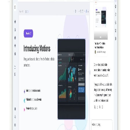
des modèles Premium pour Pro+ et Ultra, et un récapitulatif
sur AI Memory.
Lire la suite
2026-03-27
Vraiment agentique : comment NextDocs crée,
vérifie et affine vos documents et présentations
NextDocs ne se contente plus de générer et d'espérer le
meilleur. Avec la v1.8, l'IA crée votre document, le révise
visuellement ce qu'elle a construit, et l'affine — tout avant
que vous ne voyiez le résultat. Aucun autre outil d'IA pour
documents ou présentations ne fait cela.
Lire la suite
2026-03-14
NextDocs v1.7.0 : Animations de mouvement,
export vidéo et plus encore