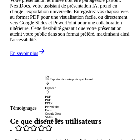
Votre présentation terminée doit être partageable partout.
NextDocs, votre assistant de présentation IA, prend en
charge l'exportation universelle. Enregistrez vos diapositives
au format PDF pour une visualisation facile, ou directement
vers Google Slides et PowerPoint pour une collaboration
ultérieure. Cette flexibilité garantit que votre présentation
atteint votre public dans son format préféré, maximisant ainsi
l'accessibilité.
En savoir plus
Exporter dans n'importe quel format
Exporter
PDF
PDF
PPTX
PowerPoint
Témoignages
Docs
Google Docs
Slides
Ce que disent les utilisateurs
Google Slides