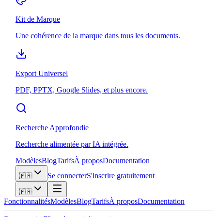
Kit de Marque
Une cohérence de la marque dans tous les documents.
Export Universel
PDF, PPTX, Google Slides, et plus encore.
Recherche Approfondie
Recherche alimentée par IA intégrée.
Modèles
Blog
Tarifs
À propos
Documentation
Se connecter
S'inscrire gratuitement
🇫🇷
🇫🇷
Fonctionnalités
Modèles
Blog
Tarifs
À propos
Documentation