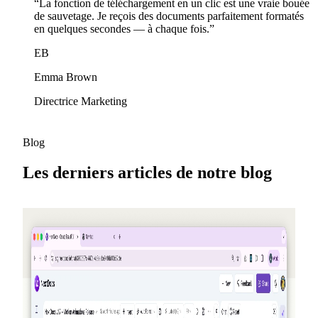
“
La fonction de téléchargement en un clic est une vraie bouée
de sauvetage. Je reçois des documents parfaitement formatés
en quelques secondes — à chaque fois.
”
EB
Emma Brown
Directrice Marketing
Blog
Les derniers articles de notre blog
2026-05-25
Parrainez des amis, gagnez des crédits —
NextDocs v1.10
Un nouveau programme de parrainage qui vous fait gagner
(à vous et à votre ami) des crédits à chaque inscription —
jusqu'à 50 $ par mois. En prime, une page Offres publique,