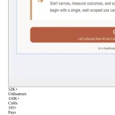
52
K
+
Utilisateurs
110
K
+
Créés
195
+
Pays