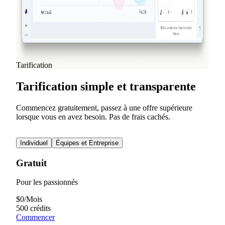
Ajoutez des animations d'entrée, de sortie et d'accentuation à
n'importe quel objet de vos présentations. NextDocs v1.7.0
apporte les animations de mouvement, l'export vidéo et une
expérience marketing repensée.
Lire la suite
Voir tous les articles du blog
Tarification
Tarification simple et transparente
Commencez gratuitement, passez à une offre supérieure
lorsque vous en avez besoin. Pas de frais cachés.
Individuel
Équipes et Entreprise
Gratuit
Pour les passionnés
$
0
/
Mois
500 crédits
Commencer