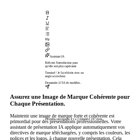
Assistant IA
Réécrire l'introduction pour
qu'elle soit plus captivante
Terminé ! Je l'ai réécrite avec un
angle accrocheur.
Demander à l’IA de modifier...
Assurez une Image de Marque Cohérente pour
Chaque Présentation.
Maintenir une image de marque forte et cohérente est
Dernière sauvegarde il y a 2 minutes
1 247 mots
primordial pour des présentations professionnelles. Votre
assistant de présentation IA applique automatiquement vos
directives de marque téléchargées, y compris les couleurs, les
polices et les logos, à chaque nouvelle présentation. Cela