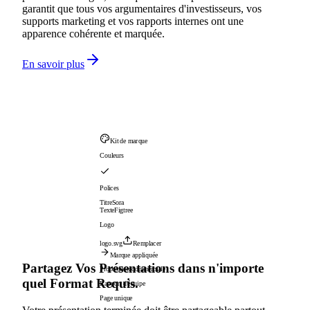
garantit que tous vos argumentaires d'investisseurs, vos
supports marketing et vos rapports internes ont une
apparence cohérente et marquée.
En savoir plus
Kit de marque
Couleurs
Polices
Titre
Sora
Texte
Figtree
Logo
logo.svg
Remplacer
Marque appliquée
Partagez Vos Présentations dans n'importe
Proposition commerciale
quel Format Requis.
Rapport d'équipe
Page unique