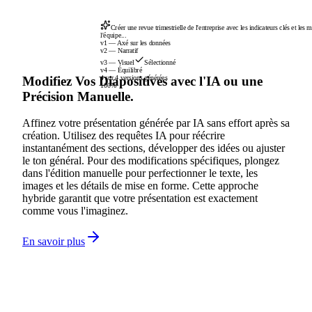
Créer une revue trimestrielle de l'entreprise avec les indicateurs clés et les m
l'équipe...
v1 — Axé sur les données
v2 — Narratif
v3 — Visuel
Sélectionné
v4 — Équilibré
Modifiez Vos Diapositives avec l'IA ou une
4 sur 4 versions générées
100%
Précision Manuelle.
Affinez votre présentation générée par IA sans effort après sa
création. Utilisez des requêtes IA pour réécrire
instantanément des sections, développer des idées ou ajuster
le ton général. Pour des modifications spécifiques, plongez
dans l'édition manuelle pour perfectionner le texte, les
images et les détails de mise en forme. Cette approche
hybride garantit que votre présentation est exactement
comme vous l'imaginez.
En savoir plus