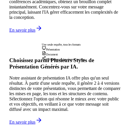
conférences académiques, obtenez un brouillon complet
instantanément. Concentrez-vous sur votre message
principal, laissant l'IA gérer efficacement les complexités de
la conception.
En savoir plus
Une seule requête, tous les formats
Présentation
Document
Choisissez parmi Plusieurs Styles de
Publication sur les réseaux sociaux
Présentation Générés par IA.
Notre assistant de présentation IA offre plus qu'un seul
résultat. À partir d'une seule requête, il génère 2 à 4 versions
distinctes de votre présentation, vous permettant de comparer
les mises en page, les tons et les structures de contenu.
Sélectionnez l'option qui résonne le mieux avec votre public
et vos objectifs, en veillant à ce que votre message soit
diffusé avec un impact maximal.
En savoir plus