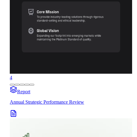
4
Report
Annual Strategic Performance Review