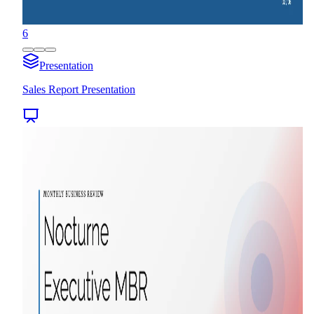
6
Presentation
Sales Report Presentation