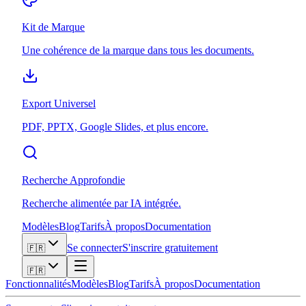
Kit de Marque
Une cohérence de la marque dans tous les documents.
Export Universel
PDF, PPTX, Google Slides, et plus encore.
Recherche Approfondie
Recherche alimentée par IA intégrée.
Modèles
Blog
Tarifs
À propos
Documentation
Se connecter
S'inscrire gratuitement
🇫🇷
🇫🇷
Fonctionnalités
Modèles
Blog
Tarifs
À propos
Documentation