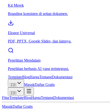
Kit Merek
Branding konsisten di setiap dokumen.
Ekspor Universal
PDF, PPTX, Google Slides, dan lainnya.
Penelitian Mendalam
Penelitian berbasis AI yang terintegrasi.
Template
Blog
Harga
Tentang
Dokumentasi
Masuk
Daftar Gratis
🇮🇩
🇮🇩
Fitur
Template
Blog
Harga
Tentang
Dokumentasi
Masuk
Daftar Gratis