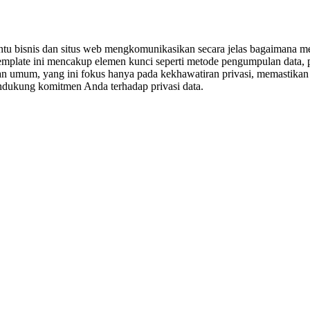
ntu bisnis dan situs web mengkomunikasikan secara jelas bagaimana
, template ini mencakup elemen kunci seperti metode pengumpulan data
an umum, yang ini fokus hanya pada kekhawatiran privasi, memastik
ndukung komitmen Anda terhadap privasi data.