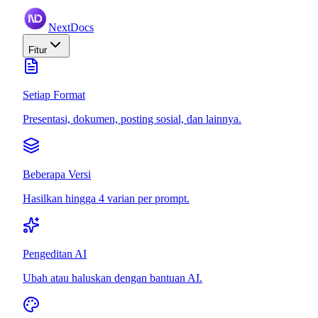
NextDocs
Fitur
Setiap Format
Presentasi, dokumen, posting sosial, dan lainnya.
Beberapa Versi
Hasilkan hingga 4 varian per prompt.
Pengeditan AI
Ubah atau haluskan dengan bantuan AI.