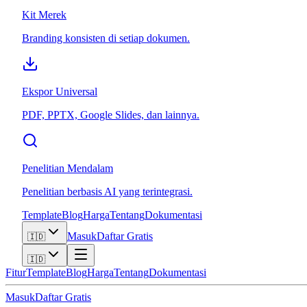
Kit Merek
Branding konsisten di setiap dokumen.
Ekspor Universal
PDF, PPTX, Google Slides, dan lainnya.
Penelitian Mendalam
Penelitian berbasis AI yang terintegrasi.
Template
Blog
Harga
Tentang
Dokumentasi
Masuk
Daftar Gratis
🇮🇩
🇮🇩
Fitur
Template
Blog
Harga
Tentang
Dokumentasi
Masuk
Daftar Gratis