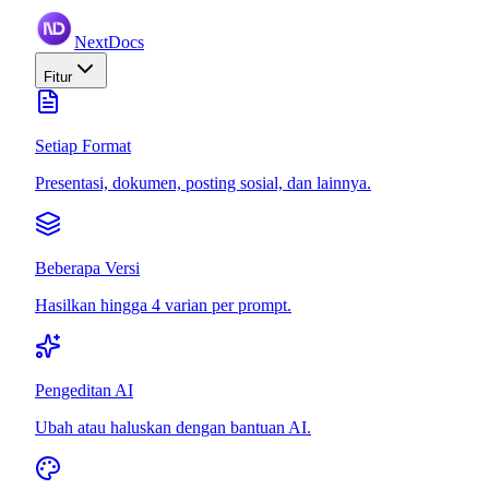
NextDocs
Fitur
Setiap Format
Presentasi, dokumen, posting sosial, dan lainnya.
Beberapa Versi
Hasilkan hingga 4 varian per prompt.
Pengeditan AI
Ubah atau haluskan dengan bantuan AI.