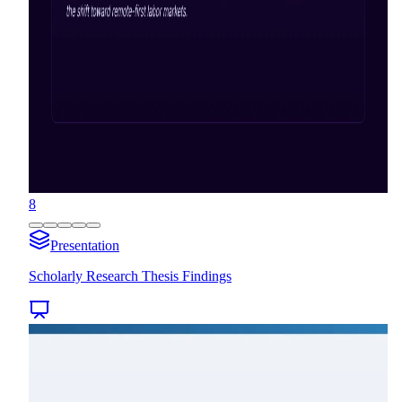
8
Presentation
Scholarly Research Thesis Findings