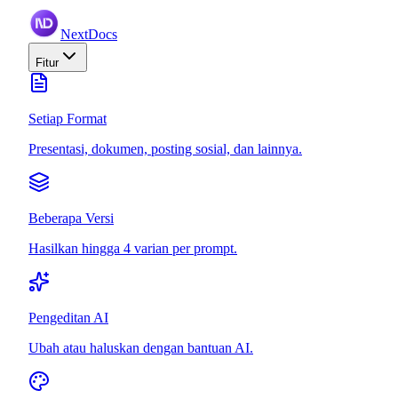
NextDocs
Fitur
Setiap Format
Presentasi, dokumen, posting sosial, dan lainnya.
Beberapa Versi
Hasilkan hingga 4 varian per prompt.
Pengeditan AI
Ubah atau haluskan dengan bantuan AI.