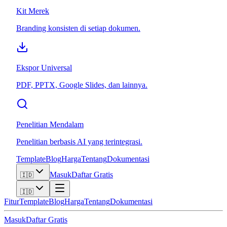
Kit Merek
Branding konsisten di setiap dokumen.
Ekspor Universal
PDF, PPTX, Google Slides, dan lainnya.
Penelitian Mendalam
Penelitian berbasis AI yang terintegrasi.
Template
Blog
Harga
Tentang
Dokumentasi
Masuk
Daftar Gratis
🇮🇩
🇮🇩
Fitur
Template
Blog
Harga
Tentang
Dokumentasi
Masuk
Daftar Gratis