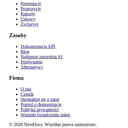
Prezentacje
Propozycje
Raporty
Umowy
Życiorysy
Zasoby
Dokumentacja API
Blog
Najlepsze narzędzia AI
Porównania
Alternatywy
Firma
O nas
Cennik
Skontaktuj się z nami
Poproś o demonstrację
Polityka prywatności
Warunki świadczenia usług
©
2026
NextDocs
.
Wszelkie prawa zastrzeżone
.