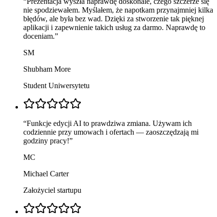
“
Prezentacja wyszła naprawdę doskonale, czego szczerze się
nie spodziewałem. Myślałem, że napotkam przynajmniej kilka
błędów, ale była bez wad. Dzięki za stworzenie tak pięknej
aplikacji i zapewnienie takich usług za darmo. Naprawdę to
doceniam.
”
SM
Shubham More
Student Uniwersytetu
“
Funkcje edycji AI to prawdziwa zmiana. Używam ich
codziennie przy umowach i ofertach — zaoszczędzają mi
godziny pracy!
”
MC
Michael Carter
Założyciel startupu