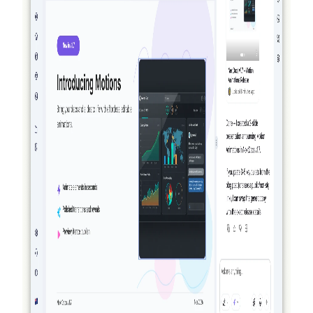
Czytaj dalej
2026-03-27
Naprawdę agentyczny: jak NextDocs tworzy,
weryfikuje i udoskonala Twoje dokumenty i
prezentacje
NextDocs już nie tylko generuje i ma nadzieję na najlepszy
wynik. W wersji 1.8 sztuczna inteligencja tworzy Twój
dokument, wizualnie go przegląda i udoskonala — wszystko
zanim zobaczysz efekt końcowy. Żadne inne narzędzie AI
do tworzenia dokumentów lub prezentacji nie robi tego tak.
Czytaj dalej
2026-03-14
NextDocs v1.7.0: Animacje ruchu, eksport
wideo i więcej
Dodaj animacje wejścia, wyjścia i podkreślenia do
dowolnego obiektu w swoich prezentacjach. NextDocs