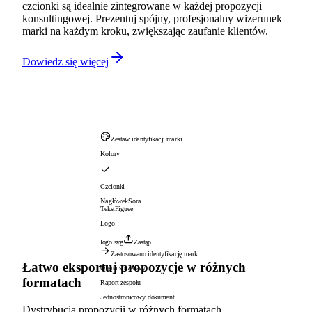
czcionki są idealnie zintegrowane w każdej propozycji
konsultingowej. Prezentuj spójny, profesjonalny wizerunek
marki na każdym kroku, zwiększając zaufanie klientów.
Dowiedz się więcej
Zestaw identyfikacji marki
Kolory
Czcionki
Nagłówek
Sora
Tekst
Figtree
Logo
logo.svg
Zastąp
Zastosowano identyfikację marki
Łatwo eksportuj propozycje w różnych
Oferta sprzedaży
formatach
Raport zespołu
Jednostronicowy dokument
Dystrybucja propozycji w różnych formatach,