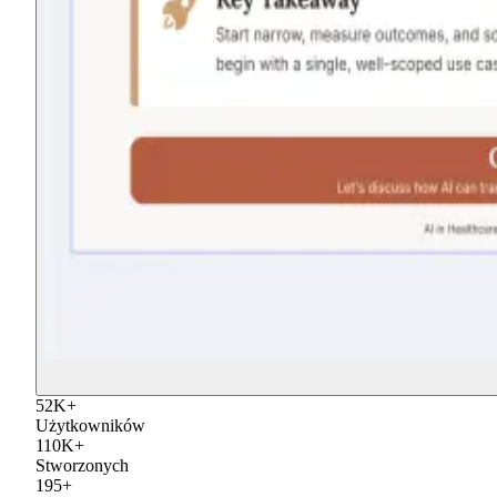
52
K
+
Użytkowników
110
K
+
Stworzonych
195
+