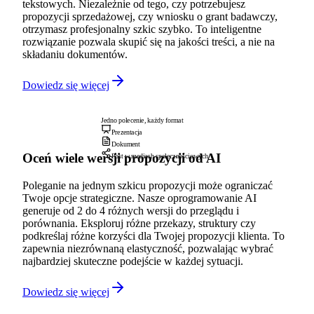
tekstowych. Niezależnie od tego, czy potrzebujesz
propozycji sprzedażowej, czy wniosku o grant badawczy,
otrzymasz profesjonalny szkic szybko. To inteligentne
rozwiązanie pozwala skupić się na jakości treści, a nie na
składaniu dokumentów.
Dowiedz się więcej
Jedno polecenie, każdy format
Prezentacja
Dokument
Oceń wiele wersji propozycji od AI
Post w mediach społecznościowych
Poleganie na jednym szkicu propozycji może ograniczać
Twoje opcje strategiczne. Nasze oprogramowanie AI
generuje od 2 do 4 różnych wersji do przeglądu i
porównania. Eksploruj różne przekazy, struktury czy
podkreślaj różne korzyści dla Twojej propozycji klienta. To
zapewnia niezrównaną elastyczność, pozwalając wybrać
najbardziej skuteczne podejście w każdej sytuacji.
Dowiedz się więcej