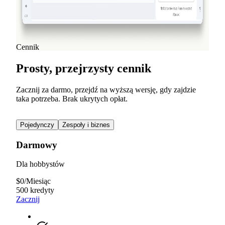
v1.7.0 wprowadza animacje ruchu, eksport wideo oraz
odświeżony interfejs marketingowy.
Czytaj dalej
Pokaż wszystkie wpisy na blogu
Cennik
Prosty, przejrzysty cennik
Zacznij za darmo, przejdź na wyższą wersję, gdy zajdzie
taka potrzeba. Brak ukrytych opłat.
Pojedynczy
Zespoły i biznes
Darmowy
Dla hobbystów
$
0
/
Miesiąc
500 kredyty
Zacznij