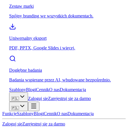
Zestaw marki
Spójny branding we wszystkich dokumentach.
Uniwersalny eksport
PDF, PPTX, Google Slides i więcej.
Dogłębne badania
Badania wspierane przez AI, wbudowane bezpośrednio.
Szablony
Blogi
Cennik
O nas
Dokumentacja
Zaloguj się
Zarejestruj się za darmo
🇵🇱
🇵🇱
Funkcje
Szablony
Blogi
Cennik
O nas
Dokumentacja
Zaloguj się
Zarejestruj się za darmo