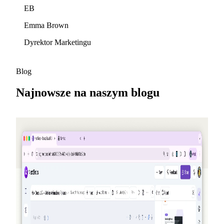
EB
Emma Brown
Dyrektor Marketingu
Blog
Najnowsze na naszym blogu
2026-05-25
Poleć znajomych, zdobądź kredyty —
NextDocs v1.10
Nowy program poleceń, który przyznaje kredyty tobie i
twojemu koledze za każdego, kto się zarejestruje — aż do
50 USD miesięcznie. Dodatkowo publiczna strona z
ofertami, modele Premium dla Pro+ i Ultra oraz
podsumowanie AI Memory, dla tych, którzy przegapili.