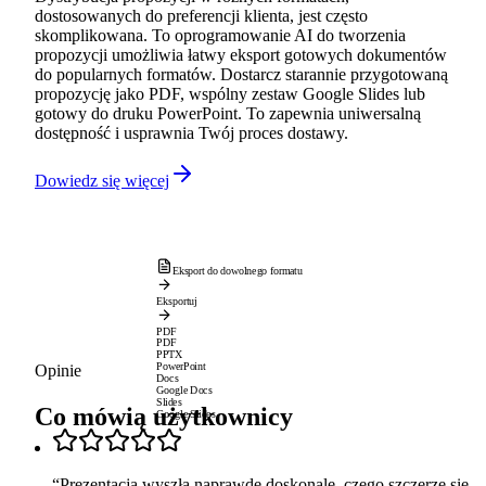
dostosowanych do preferencji klienta, jest często
skomplikowana. To oprogramowanie AI do tworzenia
propozycji umożliwia łatwy eksport gotowych dokumentów
do popularnych formatów. Dostarcz starannie przygotowaną
propozycję jako PDF, wspólny zestaw Google Slides lub
gotowy do druku PowerPoint. To zapewnia uniwersalną
dostępność i usprawnia Twój proces dostawy.
Dowiedz się więcej
Eksport do dowolnego formatu
Eksportuj
PDF
PDF
PPTX
PowerPoint
Opinie
Docs
Google Docs
Slides
Co mówią użytkownicy
Google Slides
“
Prezentacja wyszła naprawdę doskonale, czego szczerze się