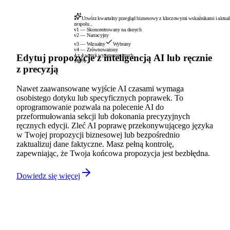
Utwórz kwartalny przegląd biznesowy z kluczowymi wskaźnikami i aktual
zespołu...
v1 — Skoncentrowany na danych
v2 — Narracyjny
v3 — Wizualny
Wybrany
v4 — Zrównoważony
Edytuj propozycje z inteligencją AI lub ręcznie
4 z 4 wersji wygenerowanych
100%
z precyzją
Nawet zaawansowane wyjście AI czasami wymaga
osobistego dotyku lub specyficznych poprawek. To
oprogramowanie pozwala na polecenie AI do
przeformułowania sekcji lub dokonania precyzyjnych
ręcznych edycji. Zleć AI poprawę przekonywującego języka
w Twojej propozycji biznesowej lub bezpośrednio
zaktualizuj dane faktyczne. Masz pełną kontrolę,
zapewniając, że Twoja końcowa propozycja jest bezbłędna.
Dowiedz się więcej