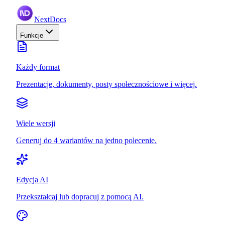
NextDocs
Funkcje
Każdy format
Prezentacje, dokumenty, posty społecznościowe i więcej.
Wiele wersji
Generuj do 4 wariantów na jedno polecenie.
Edycja AI
Przekształcaj lub dopracuj z pomocą AI.