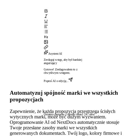
Asystent AI
Zredaguj wstęp, aby był bardziej
angażujący
Gotowe! Zredagowałem to z
chwytliwym wstępem.
Poproś AI o edycję...
Automatyzuj spójność marki we wszystkich
propozycjach
Zapewnienie, że każda propozycja przestrzega ścisłych
Ostatnio zapisano 2 minuty temu
1 247 słów
wytycznych marki, może być dużym wyzwaniem.
Oprogramowanie AI od NextDocs automatycznie stosuje
Twoje przesłane zasoby marki we wszystkich
generowanych dokumentach. Twój logo, kolory firmowe i