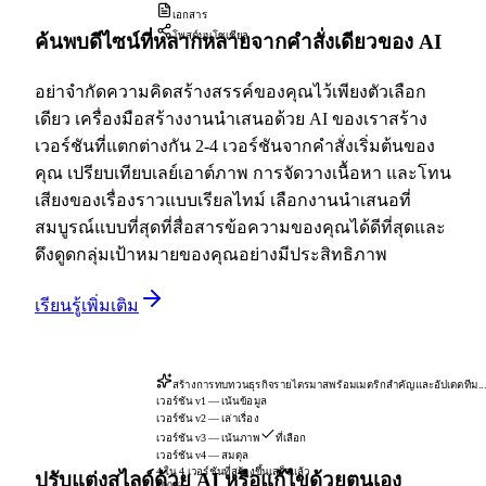
เอกสาร
โพสต์บนโซเชียล
ค้นพบดีไซน์ที่หลากหลายจากคำสั่งเดียวของ AI
อย่าจำกัดความคิดสร้างสรรค์ของคุณไว้เพียงตัวเลือก
เดียว เครื่องมือสร้างงานนำเสนอด้วย AI ของเราสร้าง
เวอร์ชันที่แตกต่างกัน 2-4 เวอร์ชันจากคำสั่งเริ่มต้นของ
คุณ เปรียบเทียบเลย์เอาต์ภาพ การจัดวางเนื้อหา และโทน
เสียงของเรื่องราวแบบเรียลไทม์ เลือกงานนำเสนอที่
สมบูรณ์แบบที่สุดที่สื่อสารข้อความของคุณได้ดีที่สุดและ
ดึงดูดกลุ่มเป้าหมายของคุณอย่างมีประสิทธิภาพ
เรียนรู้เพิ่มเติม
สร้างการทบทวนธุรกิจรายไตรมาสพร้อมเมตริกสำคัญและอัปเดตทีม..
เวอร์ชัน v1 — เน้นข้อมูล
เวอร์ชัน v2 — เล่าเรื่อง
เวอร์ชัน v3 — เน้นภาพ
ที่เลือก
เวอร์ชัน v4 — สมดุล
4 ใน 4 เวอร์ชันที่สร้างขึ้นเสร็จแล้ว
ปรับแต่งสไลด์ด้วย AI หรือแก้ไขด้วยตนเอง
100%