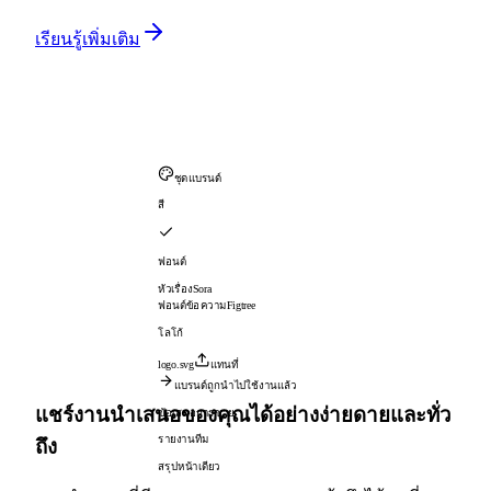
เรียนรู้เพิ่มเติม
ชุดแบรนด์
สี
ฟอนต์
หัวเรื่อง
Sora
ฟอนต์ข้อความ
Figtree
โลโก้
logo.svg
แทนที่
แบรนด์ถูกนำไปใช้งานแล้ว
แชร์งานนำเสนอของคุณได้อย่างง่ายดายและทั่ว
ข้อเสนอการขาย
รายงานทีม
ถึง
สรุปหน้าเดียว