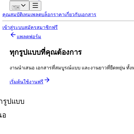
🇹🇭
คุณสมบัติ
เทมเพลต
บล็อก
ราคา
เกี่ยวกับ
เอกสาร
เข้าสู่ระบบ
สมัครสมาชิกฟรี
แพลตฟอร์ม
ทุกรูปแบบที่คุณต้องการ
งานนำเสนอ เอกสารที่สมบูรณ์แบบ และงานยาวที่ยืดหยุ่น ทั้งห
เริ่มต้นใช้งานฟรี
ทุกรูปแบบ
นอ