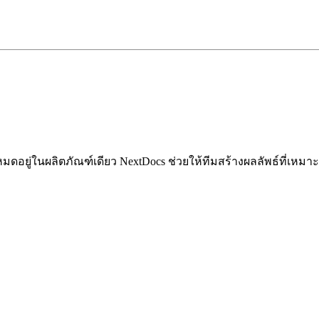
มดอยู่ในผลิตภัณฑ์เดียว NextDocs ช่วยให้ทีมสร้างผลลัพธ์ที่เหมา