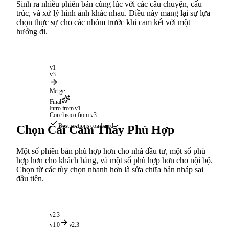
Sinh ra nhiều phiên bản cùng lúc với các câu chuyện, cấu
trúc, và xử lý hình ảnh khác nhau. Điều này mang lại sự lựa
chọn thực sự cho các nhóm trước khi cam kết với một
hướng đi.
v1
v3
Merge
Final
Intro from v1
Conclusion from v3
Best sections combined
Chọn Cái Cảm Thấy Phù Hợp
Một số phiên bản phù hợp hơn cho nhà đầu tư, một số phù
hợp hơn cho khách hàng, và một số phù hợp hơn cho nội bộ.
Chọn từ các tùy chọn nhanh hơn là sửa chữa bản nháp sai
đầu tiên.
v2.3
v1.0
v2.3