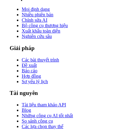
Mọi định dạng
Nhiều phiên bản
Chỉnh sửa AI
Bộ công cụ thương hiệu
Xuất khẩu toàn diện
Nghiên cứu sâu
Giải pháp
Các bài thuyết trình
Đề xuất
Báo cáo
Hợp đồng
Sơ yếu lý lịch
Tài nguyên
Tài liệu tham khảo API
Blog
Những công cụ AI tốt nhất
So sánh công cụ
Các lựa chọn thay thế