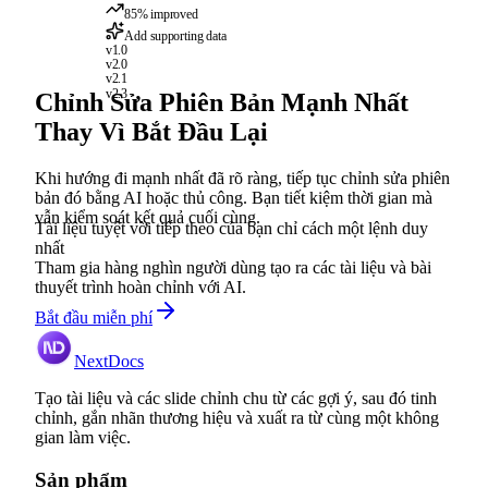
85% improved
Add supporting data
v1.0
v2.0
v2.1
v2.3
Chỉnh Sửa Phiên Bản Mạnh Nhất
Thay Vì Bắt Đầu Lại
Khi hướng đi mạnh nhất đã rõ ràng, tiếp tục chỉnh sửa phiên
bản đó bằng AI hoặc thủ công. Bạn tiết kiệm thời gian mà
vẫn kiểm soát kết quả cuối cùng.
Tài liệu tuyệt vời tiếp theo của bạn chỉ cách một lệnh duy
nhất
Tham gia hàng nghìn người dùng tạo ra các tài liệu và bài
thuyết trình hoàn chỉnh với AI.
Bắt đầu miễn phí
NextDocs
Tạo tài liệu và các slide chỉnh chu từ các gợi ý, sau đó tinh
chỉnh, gắn nhãn thương hiệu và xuất ra từ cùng một không
gian làm việc.
Sản phẩm