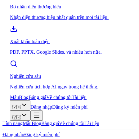
Bộ nhận diện thương hiệu
Nhận diện thương hiệu nhất quán trên mọi tài liệu.
Xuất khẩu toàn diện
PDF, PPTX, Google Slides, và nhiều hơn nữa.
Nghiên cứu sâu
Nghiên cứu tích hợp AI ngay trong hệ thống.
Mẫu
Blog
Bảng giá
Về chúng tôi
Tài liệu
Đăng nhập
Đăng ký miễn phí
🇻🇳
🇻🇳
Tính năng
Mẫu
Blog
Bảng giá
Về chúng tôi
Tài liệu
Đăng nhập
Đăng ký miễn phí