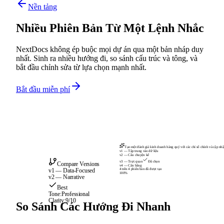
Nền tảng
Nhiều Phiên Bản Từ Một Lệnh Nhắc
NextDocs không ép buộc mọi dự án qua một bản nháp duy
nhất. Sinh ra nhiều hướng đi, so sánh cấu trúc và tông, và
bắt đầu chỉnh sửa từ lựa chọn mạnh nhất.
Bắt đầu miễn phí
Tạo một đánh giá kinh doanh hàng quý với các chỉ số chính và cập nhật
v1 — Tập trung vào dữ liệu
v2 — Câu chuyện kể
v3 — Trực quan
Đã chọn
Compare Versions
v4 — Cân bằng
4 trên 4 phiên bản đã được tạo
v1 — Data-Focused
100%
v2 — Narrative
Best
Tone:
Professional
Clarity:
9/10
So Sánh Các Hướng Đi Nhanh