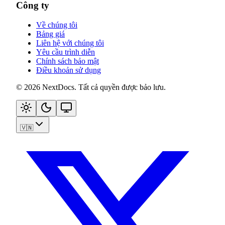
Công ty
Về chúng tôi
Bảng giá
Liên hệ với chúng tôi
Yêu cầu trình diễn
Chính sách bảo mật
Điều khoản sử dụng
©
2026
NextDocs
.
Tất cả quyền được bảo lưu
.
🇻🇳