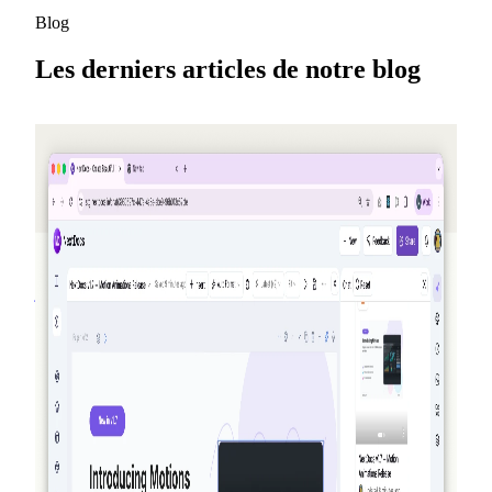
Blog
Les derniers articles de notre blog
2026-05-25
Parrainez des amis, gagnez des crédits —
NextDocs v1.10
Un nouveau programme de parrainage qui vous fait gagner
(à vous et à votre ami) des crédits à chaque inscription —
jusqu'à 50 $ par mois. En prime, une page Offres publique,
des modèles Premium pour Pro+ et Ultra, et un récapitulatif
sur AI Memory.
Lire la suite
2026-03-27
Vraiment agentique : comment NextDocs crée,
vérifie et affine vos documents et présentations