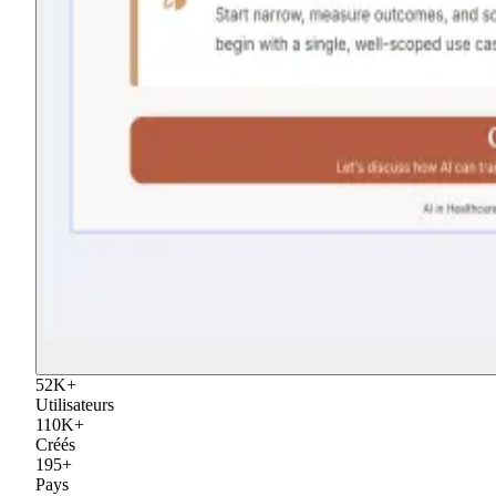
52
K
+
Utilisateurs
110
K
+
Créés
195
+
Pays