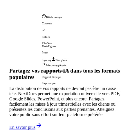
Kit de marque
Couleurs
Polices
Titre
Sora
Texte
Figtree
Logo
logo.svg
Remplacer
Marque appliquée
Partagez vos rapports IA dans tous les formats
Proposition commerciale
populaires
Rapport d'équipe
Page unique
La distribution de vos rapports ne devrait pas être un casse-
tête. NextDocs permet une exportation universelle vers PDF,
Google Slides, PowerPoint, et plus encore. Partagez
facilement les mises à jour trimestrielles avec les clients ou
présentez les conclusions aux parties prenantes. Atteignez
votre public sans effort sur leur plateforme préférée.
En savoir plus