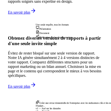
rapports soignés sans expertise en design.
En savoir plus
Une seule requête, tous les formats
Présentation
Document
Obtenez diverses versions de rapports à partir
Publication sur les réseaux sociaux
d'une seule invite simple
Évitez de rester bloqué sur une seule version de rapport.
Notre IA génère simultanément 2 à 4 versions distinctes de
votre rapport. Comparez différentes structures pour un
rapport marketing ou un bilan annuel. Choisissez la mise en
page et le contenu qui correspondent le mieux à vos besoins
spécifiques.
En savoir plus
Créer une revue trimestrielle de l'entreprise avec les indicateurs clés et les m
l'équipe...
v1 — Axé sur les données