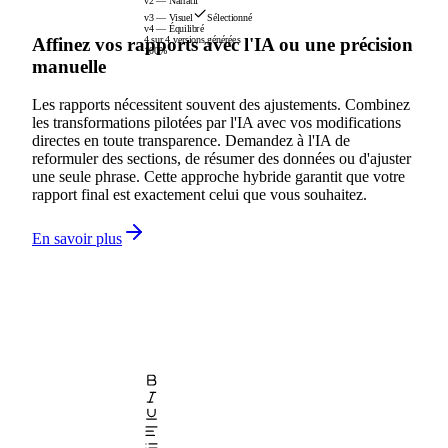
v2 — Narratif
v3 — Visuel
Sélectionné
v4 — Équilibré
Affinez vos rapports avec l'IA ou une précision
4 sur 4 versions générées
100%
manuelle
Les rapports nécessitent souvent des ajustements. Combinez
les transformations pilotées par l'IA avec vos modifications
directes en toute transparence. Demandez à l'IA de
reformuler des sections, de résumer des données ou d'ajuster
une seule phrase. Cette approche hybride garantit que votre
rapport final est exactement celui que vous souhaitez.
En savoir plus