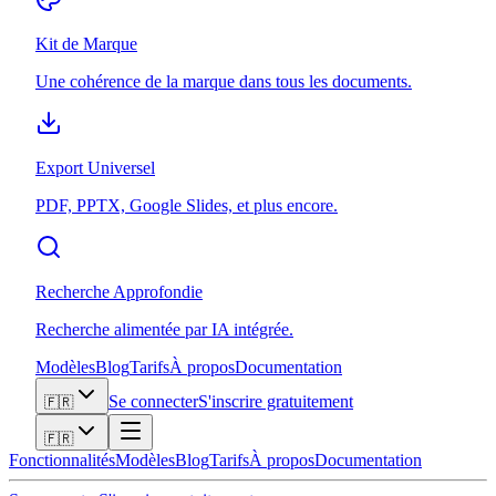
Kit de Marque
Une cohérence de la marque dans tous les documents.
Export Universel
PDF, PPTX, Google Slides, et plus encore.
Recherche Approfondie
Recherche alimentée par IA intégrée.
Modèles
Blog
Tarifs
À propos
Documentation
Se connecter
S'inscrire gratuitement
🇫🇷
🇫🇷
Fonctionnalités
Modèles
Blog
Tarifs
À propos
Documentation