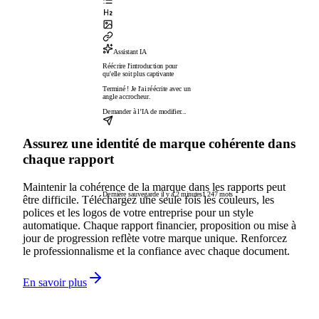
Assistant IA
Réécrire l'introduction pour
qu'elle soit plus captivante
Terminé ! Je l'ai réécrite avec un
angle accrocheur.
Demander à l’IA de modifier...
Assurez une identité de marque cohérente dans
chaque rapport
Maintenir la cohérence de la marque dans les rapports peut
Dernière sauvegarde il y a 2 minutes
1 247 mots
être difficile. Téléchargez une seule fois les couleurs, les
polices et les logos de votre entreprise pour un style
automatique. Chaque rapport financier, proposition ou mise à
jour de progression reflète votre marque unique. Renforcez
le professionnalisme et la confiance avec chaque document.
En savoir plus