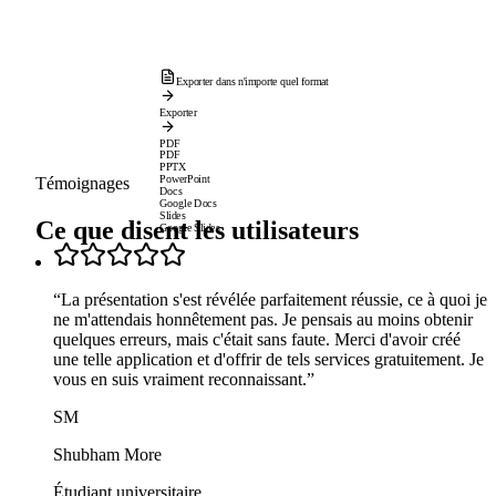
Exporter dans n'importe quel format
Exporter
PDF
PDF
PPTX
PowerPoint
Témoignages
Docs
Google Docs
Slides
Ce que disent les utilisateurs
Google Slides
“
La présentation s'est révélée parfaitement réussie, ce à quoi je
ne m'attendais honnêtement pas. Je pensais au moins obtenir
quelques erreurs, mais c'était sans faute. Merci d'avoir créé
une telle application et d'offrir de tels services gratuitement. Je
vous en suis vraiment reconnaissant.
”
SM
Shubham More
Étudiant universitaire