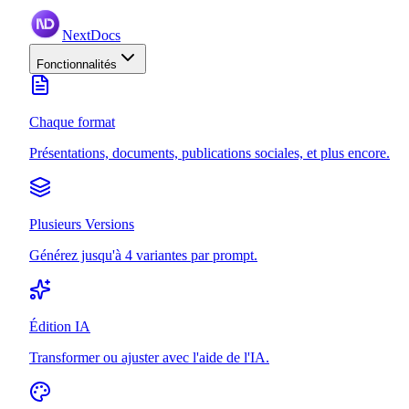
NextDocs
Fonctionnalités
Chaque format
Présentations, documents, publications sociales, et plus encore.
Plusieurs Versions
Générez jusqu'à 4 variantes par prompt.
Édition IA
Transformer ou ajuster avec l'aide de l'IA.