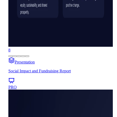
8
Presentation
Social Impact and Fundraising Report
PRO