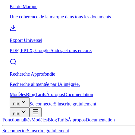
Kit de Marque
Une cohérence de la marque dans tous les documents.
Export Universel
PDF, PPTX, Google Slides, et plus encore.
Recherche Approfondie
Recherche alimentée par IA intégrée.
Modèles
Blog
Tarifs
À propos
Documentation
Se connecter
S'inscrire gratuitement
🇫🇷
🇫🇷
Fonctionnalités
Modèles
Blog
Tarifs
À propos
Documentation
Se connecter
S'inscrire gratuitement