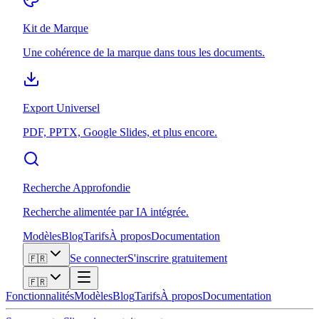
Kit de Marque
Une cohérence de la marque dans tous les documents.
Export Universel
PDF, PPTX, Google Slides, et plus encore.
Recherche Approfondie
Recherche alimentée par IA intégrée.
Modèles
Blog
Tarifs
À propos
Documentation
Se connecter
S'inscrire gratuitement
🇫🇷
🇫🇷
Fonctionnalités
Modèles
Blog
Tarifs
À propos
Documentation