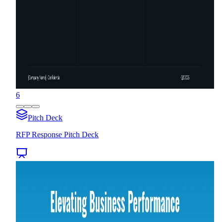
6
Pitch Deck
RFP Response Pitch Deck