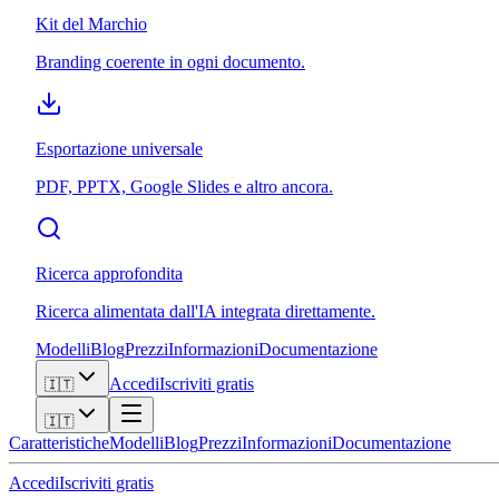
Kit del Marchio
Branding coerente in ogni documento.
Esportazione universale
PDF, PPTX, Google Slides e altro ancora.
Ricerca approfondita
Ricerca alimentata dall'IA integrata direttamente.
Modelli
Blog
Prezzi
Informazioni
Documentazione
Accedi
Iscriviti gratis
🇮🇹
🇮🇹
Caratteristiche
Modelli
Blog
Prezzi
Informazioni
Documentazione
Accedi
Iscriviti gratis