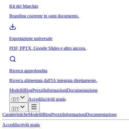
Kit del Marchio
Branding coerente in ogni documento.
Esportazione universale
PDF, PPTX, Google Slides e altro ancora.
Ricerca approfondita
Ricerca alimentata dall'IA integrata direttamente.
Modelli
Blog
Prezzi
Informazioni
Documentazione
Accedi
Iscriviti gratis
🇮🇹
🇮🇹
Caratteristiche
Modelli
Blog
Prezzi
Informazioni
Documentazione
Accedi
Iscriviti gratis