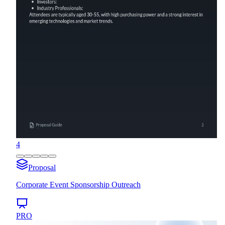
4
Proposal
Corporate Event Sponsorship Outreach
PRO