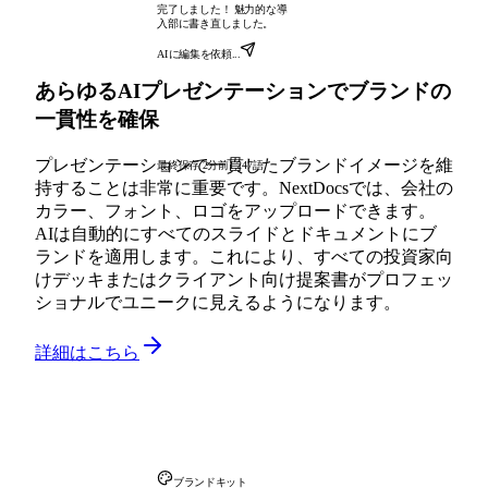
完了しました！ 魅力的な導
入部に書き直しました。
AIに編集を依頼...
あらゆるAIプレゼンテーションでブランドの
一貫性を確保
プレゼンテーションで一貫したブランドイメージを維
最終保存 2分前
1,247語
持することは非常に重要です。NextDocsでは、会社の
カラー、フォント、ロゴをアップロードできます。
AIは自動的にすべてのスライドとドキュメントにブ
ランドを適用します。これにより、すべての投資家向
けデッキまたはクライアント向け提案書がプロフェッ
ショナルでユニークに見えるようになります。
詳細はこちら
ブランドキット