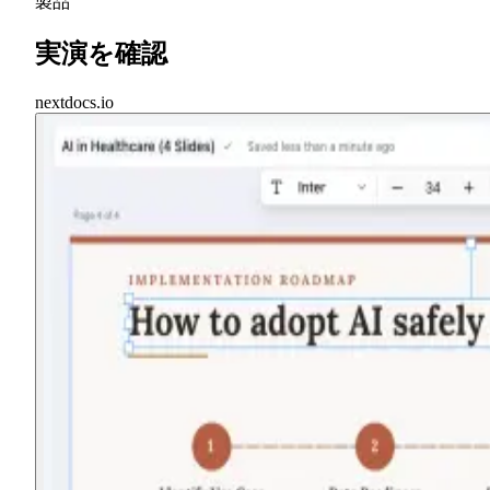
製品
実演を確認
nextdocs.io