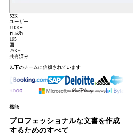
52
K
+
ユーザー
110
K
+
作成数
195
+
国
25
K
+
共有済み
以下のチームに信頼されています
機能
プロフェッショナルな文書を作成
するためのすべて