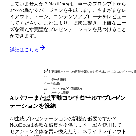
していませんか？NextDocsは、単一のプロンプトから
2〜4の異なるバージョンを生成します。さまざまなレ
イアウト、トーン、コンテンツアプローチをレビュー
してください。これにより、聴衆に響き、正確なニー
ズを満たす完璧なプレゼンテーションを見つけること
ができます。
詳細はこちら
主要指標とチームの更新情報を含む四半期のビジネスレビューを
い...
v1 — データ重視
v2 — 物語性
v3 — ビジュアル
選択済み
v4 — バランス重視
AIパワーまたは手動コントロールでプレゼン
4つ中4つのバージョンが生成されました
100%
テーションを洗練
AI生成プレゼンテーションの調整が必要ですか？
NextDocsは柔軟な編集を提供します。AIを使用して
セクション全体を言い換えたり、スライドレイアウト