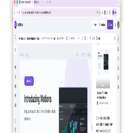
友だちを紹介してクレジットを獲得 —
NextDocs v1.10
誰かがサインアップするたびにあなたとその友達の両
方にクレジットが付与される新しい紹介プログラム
— 月間最大50ドル。公開の Offers ページ、Pro+ およ
び Ultra 向けのプレミアムモデル、そして AI Memory
の振り返りも追加。
続きを読む
2026-03-27
真のエージェント性を持つ NextDocs：文書
とプレゼンテーションを作成・検証・洗練す
る方法
NextDocs はもはや単に生成して最善を願うだけでは
ありません。v1.8 では、AI が文書を作成し、作成物
を視覚的に確認し、結果をあなたが確認する前に洗練
します。これを実現できるほかの AI 文書・プレゼン