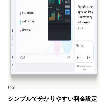
テーションツールはありません。
続きを読む
2026-03-14
NextDocs v1.7.0: モーションアニメーショ
ン、動画エクスポートなど
プレゼンテーションのあらゆるオブジェクトに登場、
退場、強調アニメーションを追加できます。NextDocs
v1.7.0 では、モーションアニメーション、動画エクス
ポート、刷新されたマーケティング体験をお届けしま
す。
続きを読む
すべてのブログ投稿を見る
料金
シンプルで分かりやすい料金設定