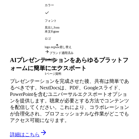
カラー
フォント
見出し
Sora
本文
Figtree
ロゴ
logo.svg
差し替え
ブランド適用済み
AIプレゼンテーションをあらゆるプラットフ
販売提案
ォームに簡単にエクスポート
チームレポート
1ページ資料
プレゼンテーションを完成させた後、共有は簡単であ
るべきです。NextDocsは、PDF、Googleスライド、
PowerPointを含むユニバーサルエクスポートオプショ
ンを提供します。聴衆が必要とする方法でコンテンツ
を配信してください。これにより、コラボレーション
が合理化され、プロフェッショナルな作業がどこでも
アクセス可能になります。
詳細はこちら