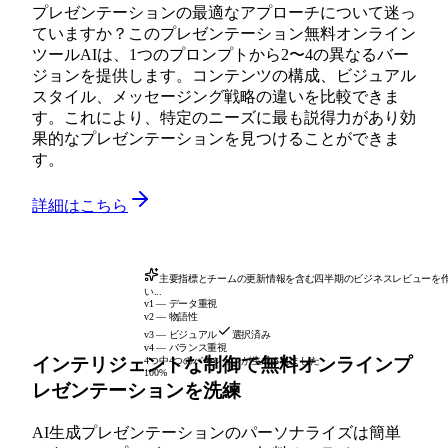
プレゼンテーションの最適なアプローチについて迷っ
ていますか？このプレゼンテーション無料オンライン
ツールAIは、1つのプロンプトから2〜4の異なるバー
ジョンを提供します。コンテンツの構成、ビジュアル
スタイル、メッセージング戦略の違いを比較できま
す。これにより、特定のニーズに最も説得力があり効
果的なプレゼンテーションを見つけることができま
す。
詳細はこちら
主要指標とチームの更新情報を含む四半期のビジネスレビューを
い...
v1 — データ重視
v2 — 物語性
v3 — ビジュアル
選択済み
v4 — バランス重視
インテリジェントな制御で無料オンラインプ
4つ中4つのバージョンが生成されました
100%
レゼンテーションを洗練
AI生成プレゼンテーションのパーソナライズは簡単