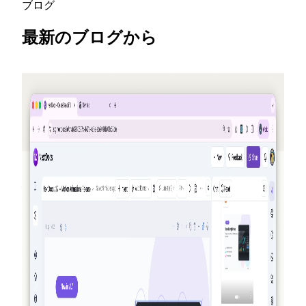
ブログ
最新のブログから
2026-05-25
友だちを紹介してクレジットを獲得 —
NextDocs v1.10
誰かがサインアップするたびにあなたとその友達の両
方にクレジットが付与される新しい紹介プログラム
— 月間最大50ドル。公開の Offers ページ、Pro+ およ
び Ultra 向けのプレミアムモデル、そして AI Memory
の振り返りも追加。
続きを読む
2026-03-27
真のエージェント性を持つ NextDocs：文書