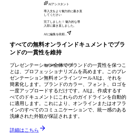
AIアシスタント
導入文をより魅力的に書き直
してください
完了しました！ 魅力的な導
入部に書き直しました。
AIに編集を依頼...
すべての無料オンラインドキュメントでブラ
ンドの一貫性を維持
プレゼンテーション全体でブランドの一貫性を保つこ
最終保存 2分前
1,247語
とは、プロフェッショナリズムを高めます。このプレ
ゼンテーション無料オンラインツールAIは、それを
簡素化します。ブランドのカラー、フォント、ロゴを
一度アップロードするだけです。AIは、作成するす
べてのドキュメントにこれらのガイドラインを自動的
に適用します。これにより、オンラインまたはオフラ
インのすべてのコミュニケーションで、統一感のある
洗練された外観が保証されます。
詳細はこちら