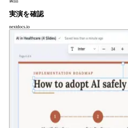
製品
実演を確認
nextdocs.io