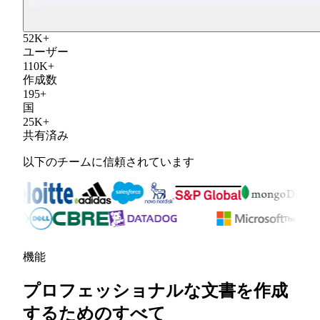
52
K
+
ユーザー
110
K
+
作成数
195
+
国
25
K
+
共有済み
以下のチームに信頼されています
機能
プロフェッショナルな文書を作成
するためのすべて