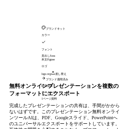
ブランドキット
カラー
フォント
見出し
Sora
本文
Figtree
ロゴ
logo.svg
差し替え
ブランド適用済み
無料オンラインプレゼンテーションを複数の
販売提案
フォーマットにエクスポート
チームレポート
1ページ資料
完成したプレゼンテーションの共有は、手間がかから
ないはずです。このプレゼンテーション無料オンライ
ンツールAIは、PDF、Googleスライド、PowerPointへ
のユニバーサルエクスポートをサポートしています。