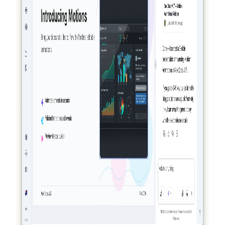
とプレゼンテーションを作成・検証・洗練す
る方法
NextDocs はもはや単に生成して最善を願うだけでは
ありません。v1.8 では、AI が文書を作成し、作成物
を視覚的に確認し、結果をあなたが確認する前に洗練
します。これを実現できるほかの AI 文書・プレゼン
テーションツールはありません。
続きを読む
2026-03-14
NextDocs v1.7.0: モーションアニメーショ
ン、動画エクスポートなど
プレゼンテーションのあらゆるオブジェクトに登場、
退場、強調アニメーションを追加できます。NextDocs
v1.7.0 では、モーションアニメーション、動画エクス
ポート、刷新されたマーケティング体験をお届けしま
す。