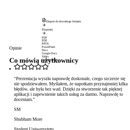
Eksport do dowolnego formatu
Eksportuj
PDF
PDF
PPTX
PowerPoint
Opinie
Docs
Google Docs
Slides
Co mówią użytkownicy
Google Slides
“
Prezentacja wyszła naprawdę doskonale, czego szczerze się
nie spodziewałem. Myślałem, że napotkam przynajmniej kilka
błędów, ale była bez wad. Dzięki za stworzenie tak pięknej
aplikacji i zapewnienie takich usług za darmo. Naprawdę to
doceniam.
”
SM
Shubham More
Student Uniwersytetu