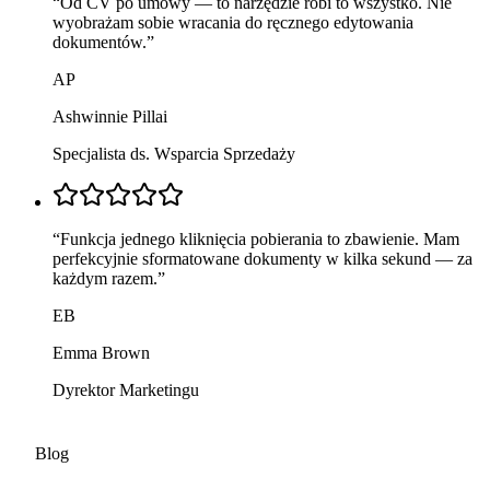
“
Od CV po umowy — to narzędzie robi to wszystko. Nie
wyobrażam sobie wracania do ręcznego edytowania
dokumentów.
”
AP
Ashwinnie Pillai
Specjalista ds. Wsparcia Sprzedaży
“
Funkcja jednego kliknięcia pobierania to zbawienie. Mam
perfekcyjnie sformatowane dokumenty w kilka sekund — za
każdym razem.
”
EB
Emma Brown
Dyrektor Marketingu
Blog