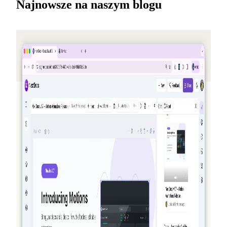
Najnowsze na naszym blogu
2026-05-25
Poleć znajomych, zdobądź kredyty —
NextDocs v1.10
Nowy program poleceń, który przyznaje kredyty tobie i
twojemu koledze za każdego, kto się zarejestruje — aż do
50 USD miesięcznie. Dodatkowo publiczna strona z
ofertami, modele Premium dla Pro+ i Ultra oraz
podsumowanie AI Memory, dla tych, którzy przegapili.
Czytaj dalej
2026-03-27
Naprawdę agentyczny: jak NextDocs tworzy,
weryfikuje i udoskonala Twoje dokumenty i
prezentacje
NextDocs już nie tylko generuje i ma nadzieję na najlepszy