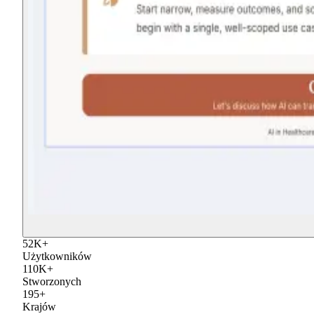
52
K
+
Użytkowników
110
K
+
Stworzonych
195
+
Krajów