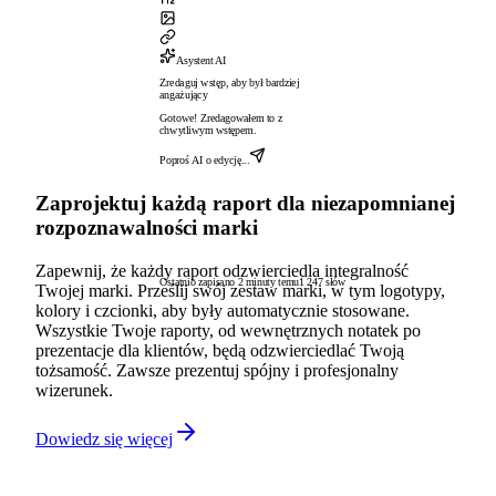
Asystent AI
Zredaguj wstęp, aby był bardziej
angażujący
Gotowe! Zredagowałem to z
chwytliwym wstępem.
Poproś AI o edycję...
Zaprojektuj każdą raport dla niezapomnianej
rozpoznawalności marki
Zapewnij, że każdy raport odzwierciedla integralność
Ostatnio zapisano 2 minuty temu
1 247 słów
Twojej marki. Prześlij swój zestaw marki, w tym logotypy,
kolory i czcionki, aby były automatycznie stosowane.
Wszystkie Twoje raporty, od wewnętrznych notatek po
prezentacje dla klientów, będą odzwierciedlać Twoją
tożsamość. Zawsze prezentuj spójny i profesjonalny
wizerunek.
Dowiedz się więcej