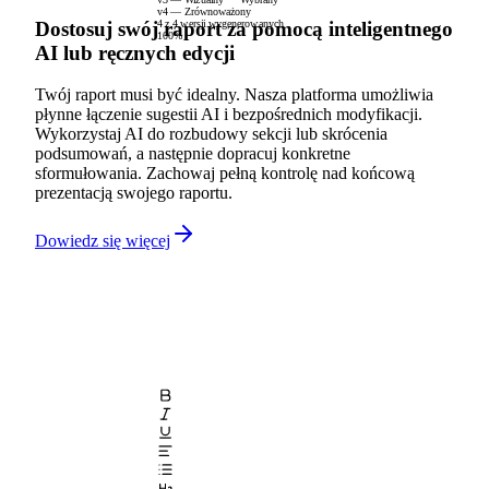
v4 — Zrównoważony
Dostosuj swój raport za pomocą inteligentnego
4 z 4 wersji wygenerowanych
100%
AI lub ręcznych edycji
Twój raport musi być idealny. Nasza platforma umożliwia
płynne łączenie sugestii AI i bezpośrednich modyfikacji.
Wykorzystaj AI do rozbudowy sekcji lub skrócenia
podsumowań, a następnie dopracuj konkretne
sformułowania. Zachowaj pełną kontrolę nad końcową
prezentacją swojego raportu.
Dowiedz się więcej