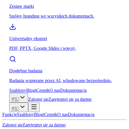
Zestaw marki
Spójny branding we wszystkich dokumentach.
Uniwersalny eksport
PDF, PPTX, Google Slides i więcej.
Dogłębne badania
Badania wspierane przez AI, wbudowane bezpośrednio.
Szablony
Blogi
Cennik
O nas
Dokumentacja
Zaloguj się
Zarejestruj się za darmo
🇵🇱
🇵🇱
Funkcje
Szablony
Blogi
Cennik
O nas
Dokumentacja
Zaloguj się
Zarejestruj się za darmo