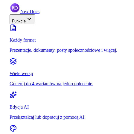
NextDocs
Funkcje
Każdy format
Prezentacje, dokumenty, posty społecznościowe i więcej.
Wiele wersji
Generuj do 4 wariantów na jedno polecenie.
Edycja AI
Przekształcaj lub dopracuj z pomocą AI.