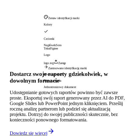
Zestaw identyfikacji marki
Kolory
Czcionki
Nagłówek
Sora
Tekst
Figtree
Logo
logo.svg
Zastąp
Zastosowano identyfikację marki
Dostarcz swoje raporty gdziekolwiek, w
Oferta sprzedaży
dowolnym formacie
Raport zespołu
Jednostronicowy dokument
Udostępnianie gotowych raportów powinno być zawsze
proste. Eksportuj swój raport generowany przez AI do PDF,
Google Slides lub PowerPoint jednym kliknięciem. Prześlij
roczną analizę partnerom lub podziel się aktualizacją
projektu. Dotrzyj do swojej publiczności skutecznie, bez
konieczności ponownego formatowania.
Dowiedz się więcej