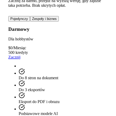
Zacznij za darmo, przejdź na wyższą wersję, gdy zajdzie
taka potrzeba. Brak ukrytych opłat.
Pojedynczy
Zespoły i biznes
Darmowy
Dla hobbystów
$
0
/
Miesiąc
500 kredyty
Zacznij
Do 8 stron na dokument
Do 3 eksportów
Eksport do PDF i obrazu
Podstawowe modele AI