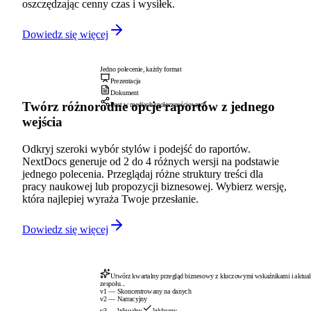
oszczędzając cenny czas i wysiłek.
Dowiedz się więcej
Jedno polecenie, każdy format
Prezentacja
Dokument
Twórz różnorodne opcje raportów z jednego
Post w mediach społecznościowych
wejścia
Odkryj szeroki wybór stylów i podejść do raportów.
NextDocs generuje od 2 do 4 różnych wersji na podstawie
jednego polecenia. Przeglądaj różne struktury treści dla
pracy naukowej lub propozycji biznesowej. Wybierz wersję,
która najlepiej wyraża Twoje przesłanie.
Dowiedz się więcej
Utwórz kwartalny przegląd biznesowy z kluczowymi wskaźnikami i aktual
zespołu...
v1 — Skoncentrowany na danych
v2 — Narracyjny
v3 — Wizualny
Wybrany