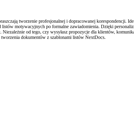
aszczają tworzenie profesjonalnej i dopracowanej korespondencji. Idea
d listów motywacyjnych po formalne zawiadomienia. Dzięki personaliz
. Niezależnie od tego, czy wysyłasz propozycje dla klientów, komunika
o tworzenia dokumentów z szablonami listów NextDocs.