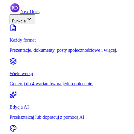
NextDocs
Funkcje
Każdy format
Prezentacje, dokumenty, posty społecznościowe i więcej.
Wiele wersji
Generuj do 4 wariantów na jedno polecenie.
Edycja AI
Przekształcaj lub dopracuj z pomocą AI.