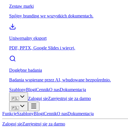
Zestaw marki
Spójny branding we wszystkich dokumentach.
Uniwersalny eksport
PDF, PPTX, Google Slides i więcej.
Dogłębne badania
Badania wspierane przez AI, wbudowane bezpośrednio.
Szablony
Blogi
Cennik
O nas
Dokumentacja
Zaloguj się
Zarejestruj się za darmo
🇵🇱
🇵🇱
Funkcje
Szablony
Blogi
Cennik
O nas
Dokumentacja
Zaloguj się
Zarejestruj się za darmo