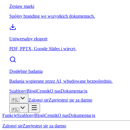
Zestaw marki
Spójny branding we wszystkich dokumentach.
Uniwersalny eksport
PDF, PPTX, Google Slides i więcej.
Dogłębne badania
Badania wspierane przez AI, wbudowane bezpośrednio.
Szablony
Blogi
Cennik
O nas
Dokumentacja
Zaloguj się
Zarejestruj się za darmo
🇵🇱
🇵🇱
Funkcje
Szablony
Blogi
Cennik
O nas
Dokumentacja
Zaloguj się
Zarejestruj się za darmo