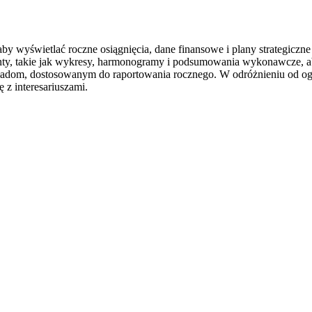
aby wyświetlać roczne osiągnięcia, dane finansowe i plany strategiczne
ty, takie jak wykresy, harmonogramy i podsumowania wykonawcze, aby
ładom, dostosowanym do raportowania rocznego. W odróżnieniu od ogó
 z interesariuszami.