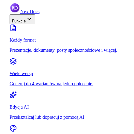
NextDocs
Funkcje
Każdy format
Prezentacje, dokumenty, posty społecznościowe i więcej.
Wiele wersji
Generuj do 4 wariantów na jedno polecenie.
Edycja AI
Przekształcaj lub dopracuj z pomocą AI.