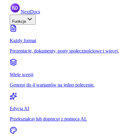
NextDocs
Funkcje
Każdy format
Prezentacje, dokumenty, posty społecznościowe i więcej.
Wiele wersji
Generuj do 4 wariantów na jedno polecenie.
Edycja AI
Przekształcaj lub dopracuj z pomocą AI.