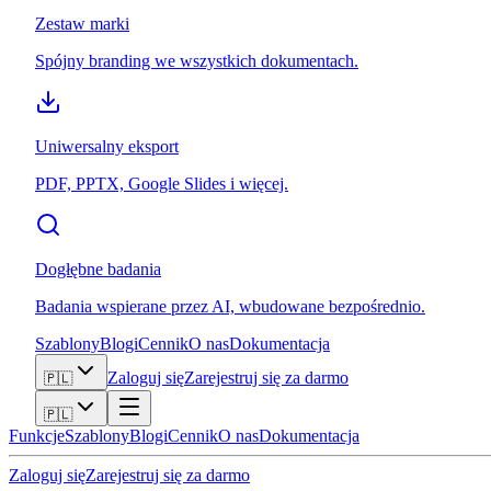
Zestaw marki
Spójny branding we wszystkich dokumentach.
Uniwersalny eksport
PDF, PPTX, Google Slides i więcej.
Dogłębne badania
Badania wspierane przez AI, wbudowane bezpośrednio.
Szablony
Blogi
Cennik
O nas
Dokumentacja
Zaloguj się
Zarejestruj się za darmo
🇵🇱
🇵🇱
Funkcje
Szablony
Blogi
Cennik
O nas
Dokumentacja
Zaloguj się
Zarejestruj się za darmo