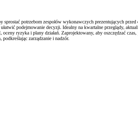
 aby sprostać potrzebom zespołów wykonawczych prezentujących przed c
łatwić podejmowanie decyzji. Idealny na kwartalne przeglądy, aktualiz
PI, oceny ryzyka i plany działań. Zaprojektowany, aby oszczędzać cza
 podkreślając zarządzanie i nadzór.