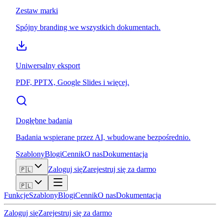
Zestaw marki
Spójny branding we wszystkich dokumentach.
Uniwersalny eksport
PDF, PPTX, Google Slides i więcej.
Dogłębne badania
Badania wspierane przez AI, wbudowane bezpośrednio.
Szablony
Blogi
Cennik
O nas
Dokumentacja
Zaloguj się
Zarejestruj się za darmo
🇵🇱
🇵🇱
Funkcje
Szablony
Blogi
Cennik
O nas
Dokumentacja
Zaloguj się
Zarejestruj się za darmo