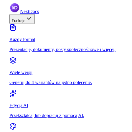
NextDocs
Funkcje
Każdy format
Prezentacje, dokumenty, posty społecznościowe i więcej.
Wiele wersji
Generuj do 4 wariantów na jedno polecenie.
Edycja AI
Przekształcaj lub dopracuj z pomocą AI.