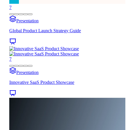
7
Presentation
Global Product Launch Strategy Guide
7
Presentation
Innovative SaaS Product Showcase