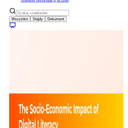
Szablon prezentacji ucznia
Wszystko
Slajdy
Dokument