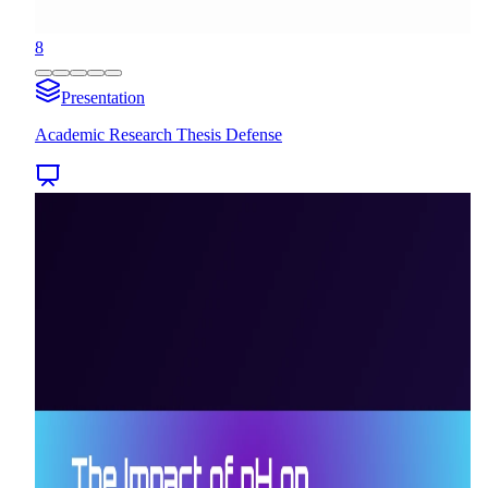
8
Presentation
Academic Research Thesis Defense