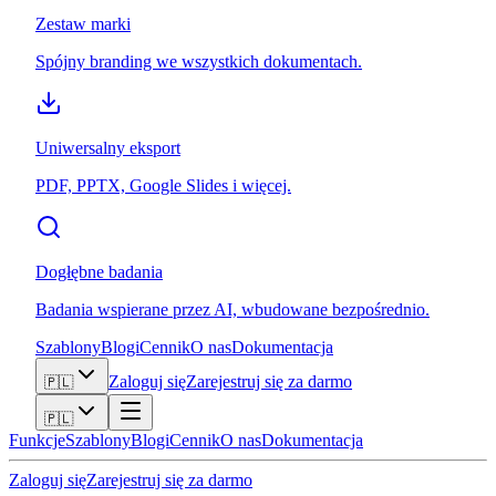
Zestaw marki
Spójny branding we wszystkich dokumentach.
Uniwersalny eksport
PDF, PPTX, Google Slides i więcej.
Dogłębne badania
Badania wspierane przez AI, wbudowane bezpośrednio.
Szablony
Blogi
Cennik
O nas
Dokumentacja
Zaloguj się
Zarejestruj się za darmo
🇵🇱
🇵🇱
Funkcje
Szablony
Blogi
Cennik
O nas
Dokumentacja
Zaloguj się
Zarejestruj się za darmo