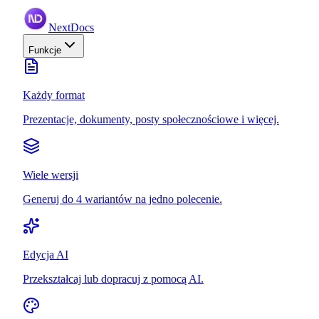
NextDocs
Funkcje
Każdy format
Prezentacje, dokumenty, posty społecznościowe i więcej.
Wiele wersji
Generuj do 4 wariantów na jedno polecenie.
Edycja AI
Przekształcaj lub dopracuj z pomocą AI.