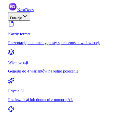
NextDocs
Funkcje
Każdy format
Prezentacje, dokumenty, posty społecznościowe i więcej.
Wiele wersji
Generuj do 4 wariantów na jedno polecenie.
Edycja AI
Przekształcaj lub dopracuj z pomocą AI.