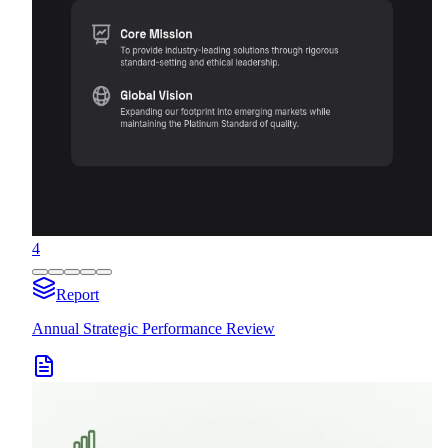
4
Report
Annual Strategic Performance Review