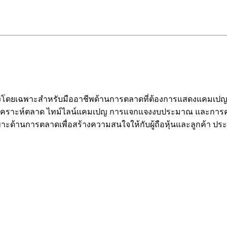
โดยเฉพาะสำหรับมืออาชีพด้านการตลาดที่ต้องการแสดงแคมเปญ ก
วิเคราะห์ตลาด ไทม์ไลน์แคมเปญ การแจกแจงงบประมาณ และการคา
ะด้านการตลาดเพื่อสร้างความสนใจให้กับผู้ถือหุ้นและลูกค้า ประหย