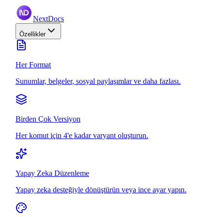
NextDocs
Özellikler
Her Format
Sunumlar, belgeler, sosyal paylaşımlar ve daha fazlası.
Birden Çok Versiyon
Her komut için 4'e kadar varyant oluşturun.
Yapay Zeka Düzenleme
Yapay zeka desteğiyle dönüştürün veya ince ayar yapın.