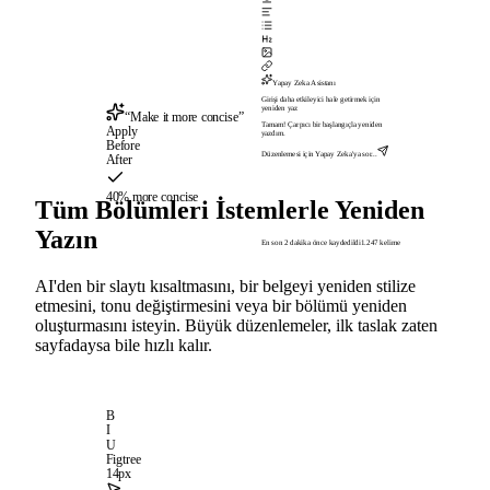
Yapay Zeka Asistanı
Girişi daha etkileyici hale getirmek için
yeniden yaz
“Make it more concise”
Tamam! Çarpıcı bir başlangıçla yeniden
Apply
yazdım.
Before
Düzenlemesi için Yapay Zeka'ya sor...
After
40% more concise
Tüm Bölümleri İstemlerle Yeniden
Yazın
En son 2 dakika önce kaydedildi
1.247 kelime
AI'den bir slaytı kısaltmasını, bir belgeyi yeniden stilize
etmesini, tonu değiştirmesini veya bir bölümü yeniden
oluşturmasını isteyin. Büyük düzenlemeler, ilk taslak zaten
sayfadaysa bile hızlı kalır.
B
I
U
Figtree
14px