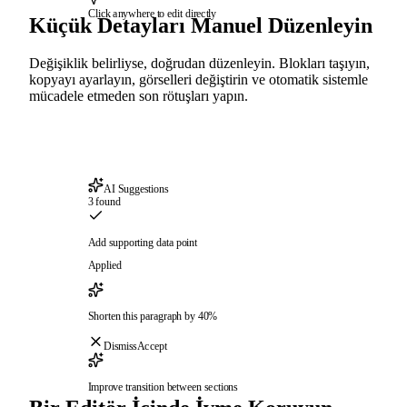
Click anywhere to edit directly
Küçük Detayları Manuel Düzenleyin
Değişiklik belirliyse, doğrudan düzenleyin. Blokları taşıyın,
kopyayı ayarlayın, görselleri değiştirin ve otomatik sistemle
mücadele etmeden son rötuşları yapın.
AI Suggestions
3 found
Add supporting data point
Applied
Shorten this paragraph by 40%
Dismiss
Accept
Improve transition between sections