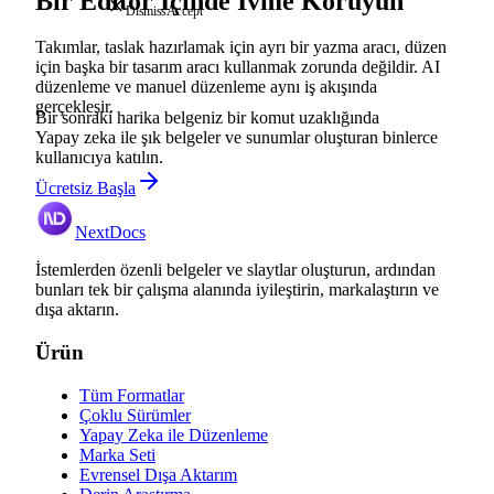
Bir Editör İçinde İvme Koruyun
Dismiss
Accept
Takımlar, taslak hazırlamak için ayrı bir yazma aracı, düzen
için başka bir tasarım aracı kullanmak zorunda değildir. AI
düzenleme ve manuel düzenleme aynı iş akışında
gerçekleşir.
Bir sonraki harika belgeniz bir komut uzaklığında
Yapay zeka ile şık belgeler ve sunumlar oluşturan binlerce
kullanıcıya katılın.
Ücretsiz Başla
NextDocs
İstemlerden özenli belgeler ve slaytlar oluşturun, ardından
bunları tek bir çalışma alanında iyileştirin, markalaştırın ve
dışa aktarın.
Ürün
Tüm Formatlar
Çoklu Sürümler
Yapay Zeka ile Düzenleme
Marka Seti
Evrensel Dışa Aktarım