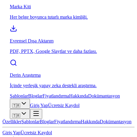
Marka Kiti
Her belge boyunca tutarlı marka kimliği.
Evrensel Dışa Aktarım
PDF, PPTX, Google Slaytlar ve daha fazlası.
Derin Araştırma
İçinde yerleşik yapay zeka destekli araştırma.
Şablonlar
Bloglar
Fiyatlandırma
Hakkında
Dokümantasyon
Giriş Yap
Ücretsiz Kaydol
🇹🇷
🇹🇷
Özellikler
Şablonlar
Bloglar
Fiyatlandırma
Hakkında
Dokümantasyon
Giriş Yap
Ücretsiz Kaydol