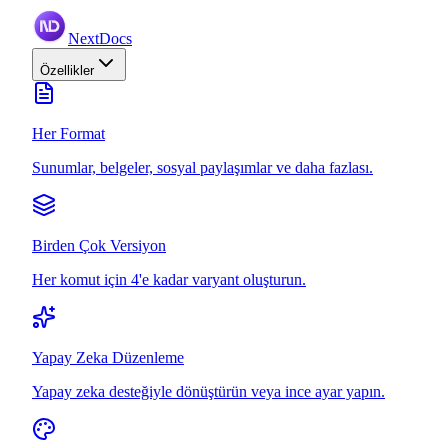
NextDocs
Özellikler
Her Format
Sunumlar, belgeler, sosyal paylaşımlar ve daha fazlası.
Birden Çok Versiyon
Her komut için 4'e kadar varyant oluşturun.
Yapay Zeka Düzenleme
Yapay zeka desteğiyle dönüştürün veya ince ayar yapın.