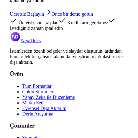
kullanıcıya katılın.
Ücretsiz Başlayın
Önce bir demo görün
Ücretsiz sonsuz plan
Kredi kartı gerekmez
İstediğiniz zaman iptal edin
NextDocs
İstemlerden özenli belgeler ve slaytlar oluşturun, ardından
bunları tek bir çalışma alanında iyileştirin, markalaştırın ve
dışa aktarın.
Ürün
Tüm Formatlar
Çoklu Sürümler
Yapay Zeka ile Düzenleme
Marka Seti
Evrensel Dışa Aktarım
Derin Araştırma
Çözümler
Sunumlar