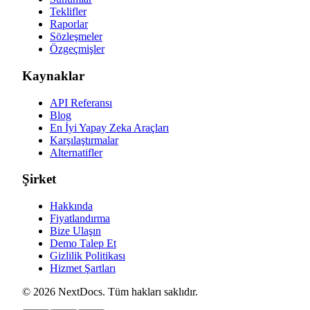
Teklifler
Raporlar
Sözleşmeler
Özgeçmişler
Kaynaklar
API Referansı
Blog
En İyi Yapay Zeka Araçları
Karşılaştırmalar
Alternatifler
Şirket
Hakkında
Fiyatlandırma
Bize Ulaşın
Demo Talep Et
Gizlilik Politikası
Hizmet Şartları
©
2026
NextDocs
.
Tüm hakları saklıdır
.