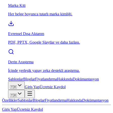
Marka Kiti
Her belge boyunca tutarlı marka kimliği.
Evrensel Dışa Aktarım
PDF, PPTX, Google Slaytlar ve daha fazlası.
Derin Araştırma
İçinde yerleşik yapay zeka destekli araştırma.
Şablonlar
Bloglar
Fiyatlandırma
Hakkında
Dokümantasyon
Giriş Yap
Ücretsiz Kaydol
🇹🇷
🇹🇷
Özellikler
Şablonlar
Bloglar
Fiyatlandırma
Hakkında
Dokümantasyon
Giriş Yap
Ücretsiz Kaydol