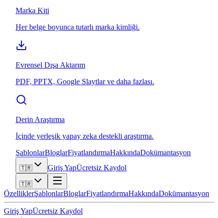
Marka Kiti
Her belge boyunca tutarlı marka kimliği.
Evrensel Dışa Aktarım
PDF, PPTX, Google Slaytlar ve daha fazlası.
Derin Araştırma
İçinde yerleşik yapay zeka destekli araştırma.
Şablonlar
Bloglar
Fiyatlandırma
Hakkında
Dokümantasyon
Giriş Yap
Ücretsiz Kaydol
🇹🇷
🇹🇷
Özellikler
Şablonlar
Bloglar
Fiyatlandırma
Hakkında
Dokümantasyon
Giriş Yap
Ücretsiz Kaydol