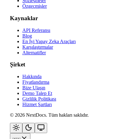
Sözleşmeler
Özgeçmişler
Kaynaklar
API Referansı
Blog
En İyi Yapay Zeka Araçları
Karşılaştırmalar
Alternatifler
Şirket
Hakkında
Fiyatlandırma
Bize Ulaşın
Demo Talep Et
Gizlilik Politikası
Hizmet Şartları
©
2026
NextDocs
.
Tüm hakları saklıdır
.