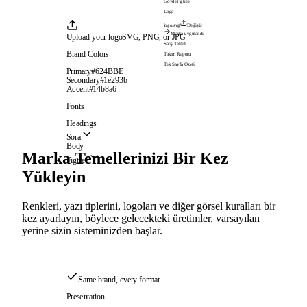
Gövde
Figtree
Logo
logo.svg
Değiştir
Marka uygulandı
Upload your logo
SVG, PNG, or JPG
Satış Teklifi
Brand Colors
Takım Raporu
Tek Sayfa Özeti
Primary
#624BBE
Secondary
#1e293b
Accent
#14b8a6
Fonts
Headings
Sora
Body
Marka Temellerinizi Bir Kez
Figtree
Yükleyin
Renkleri, yazı tiplerini, logoları ve diğer görsel kuralları bir
kez ayarlayın, böylece gelecekteki üretimler, varsayılan
yerine sizin sisteminizden başlar.
Same brand, every format
Presentation