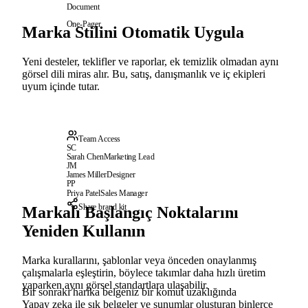
Document
One-Pager
Marka Stilini Otomatik Uygula
Yeni desteler, teklifler ve raporlar, ek temizlik olmadan aynı
görsel dili miras alır. Bu, satış, danışmanlık ve iç ekipleri
uyum içinde tutar.
Team Access
SC
Sarah Chen
Marketing Lead
JM
James Miller
Designer
PP
Priya Patel
Sales Manager
Share brand kit
Markalı Başlangıç Noktalarını
Yeniden Kullanın
Marka kurallarını, şablonlar veya önceden onaylanmış
çalışmalarla eşleştirin, böylece takımlar daha hızlı üretim
yaparken aynı görsel standartlara ulaşabilir.
Bir sonraki harika belgeniz bir komut uzaklığında
Yapay zeka ile şık belgeler ve sunumlar oluşturan binlerce