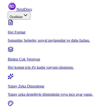
NextDocs
Özellikler
Her Format
Sunumlar, belgeler, sosyal paylaşımlar ve daha fazlası.
Birden Çok Versiyon
Her komut için 4'e kadar varyant oluşturun.
Yapay Zeka Düzenleme
Yapay zeka desteğiyle dönüştürün veya ince ayar yapın.