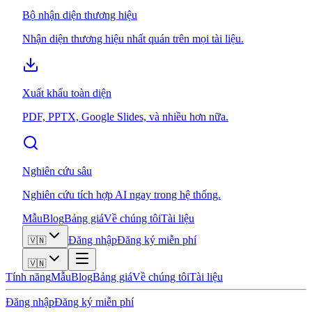
Bộ nhận diện thương hiệu
Nhận diện thương hiệu nhất quán trên mọi tài liệu.
Xuất khẩu toàn diện
PDF, PPTX, Google Slides, và nhiều hơn nữa.
Nghiên cứu sâu
Nghiên cứu tích hợp AI ngay trong hệ thống.
Mẫu
Blog
Bảng giá
Về chúng tôi
Tài liệu
Đăng nhập
Đăng ký miễn phí
🇻🇳
🇻🇳
Tính năng
Mẫu
Blog
Bảng giá
Về chúng tôi
Tài liệu
Đăng nhập
Đăng ký miễn phí