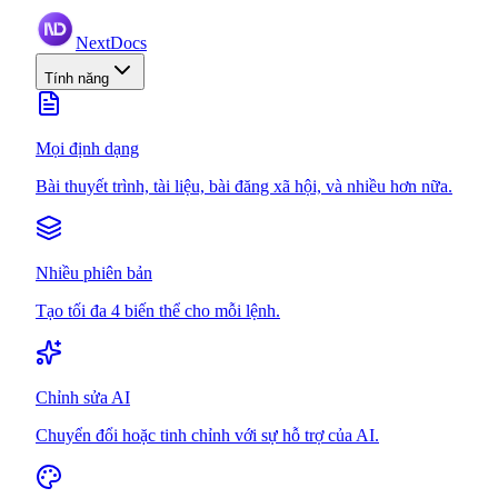
NextDocs
Tính năng
Mọi định dạng
Bài thuyết trình, tài liệu, bài đăng xã hội, và nhiều hơn nữa.
Nhiều phiên bản
Tạo tối đa 4 biến thể cho mỗi lệnh.
Chỉnh sửa AI
Chuyển đổi hoặc tinh chỉnh với sự hỗ trợ của AI.