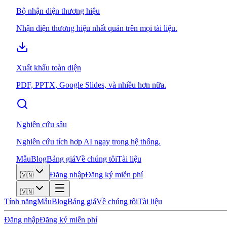
Bộ nhận diện thương hiệu
Nhận diện thương hiệu nhất quán trên mọi tài liệu.
Xuất khẩu toàn diện
PDF, PPTX, Google Slides, và nhiều hơn nữa.
Nghiên cứu sâu
Nghiên cứu tích hợp AI ngay trong hệ thống.
Mẫu
Blog
Bảng giá
Về chúng tôi
Tài liệu
Đăng nhập
Đăng ký miễn phí
🇻🇳
🇻🇳
Tính năng
Mẫu
Blog
Bảng giá
Về chúng tôi
Tài liệu
Đăng nhập
Đăng ký miễn phí