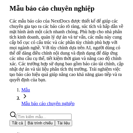
Mẫu báo cáo chuyên nghiệp
Các mẫu báo cáo của NextDocs được thiết kế để giúp các
chuyên gia tạo ra các báo cáo rõ ràng, súc tích và hấp dẫn về
mặt hình ảnh một cách nhanh chóng. Phù hợp cho nhà phân
tích kinh doanh, quản lý dự án và tư vấn, các mẫu này cung
cấp bố cục có cấu trúc và các phần tùy chỉnh phù hợp với
mọi ngành nghề. Với tùy chỉnh dựa trên AI, người dùng có
thể dễ dàng điều chỉnh nội dung và định dạng để đáp ứng
các nhu cầu cụ thể, tiết kiệm thời gian và nâng cao độ chính
xác. Các trường hợp sử dụng bao gồm báo cáo tài chính, cập
nhật dự án và tài liệu phân tích thị trường. Trải nghiệm việc
tạo báo cáo hiệu quả giúp nâng cao khả năng giao tiếp và ra
quyết định của bạn.
Mẫu
Mẫu báo cáo chuyên nghiệp
Tất cả
Bài trình chiếu
Tài liệu