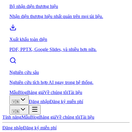
Bộ nhận diện thương hiệu
Nhận diện thương hiệu nhất quán trên mọi tài liệu.
Xuất khẩu toàn diện
PDF, PPTX, Google Slides, và nhiều hơn nữa.
Nghiên cứu sâu
Nghiên cứu tích hợp AI ngay trong hệ thống.
Mẫu
Blog
Bảng giá
Về chúng tôi
Tài liệu
Đăng nhập
Đăng ký miễn phí
🇻🇳
🇻🇳
Tính năng
Mẫu
Blog
Bảng giá
Về chúng tôi
Tài liệu
Đăng nhập
Đăng ký miễn phí