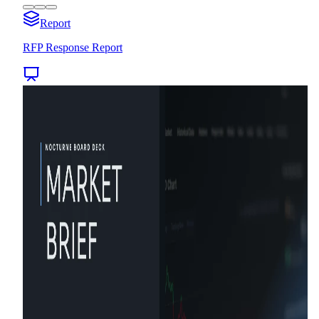
Report
RFP Response Report