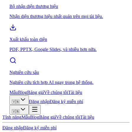
Bộ nhận diện thương hiệu
Nhận diện thương hiệu nhất quán trên mọi tài liệu.
Xuất khẩu toàn diện
PDF, PPTX, Google Slides, và nhiều hơn nữa.
Nghiên cứu sâu
Nghiên cứu tích hợp AI ngay trong hệ thống.
Mẫu
Blog
Bảng giá
Về chúng tôi
Tài liệu
Đăng nhập
Đăng ký miễn phí
🇻🇳
🇻🇳
Tính năng
Mẫu
Blog
Bảng giá
Về chúng tôi
Tài liệu
Đăng nhập
Đăng ký miễn phí