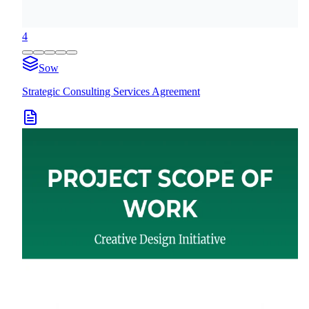
4
Sow
Strategic Consulting Services Agreement