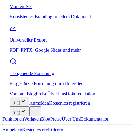
Marken-Set
Konsistentes Branding in jedem Dokument.
Universeller Export
PDF, PPTX, Google Slides und mehr.
Tiefgehende Forschung
KI-gestützte Forschung direkt integriert.
Vorlagen
Blog
Preise
Über Uns
Dokumentation
Anmelden
Kostenlos registrieren
🇩🇪
🇩🇪
Funktionen
Vorlagen
Blog
Preise
Über Uns
Dokumentation
Anmelden
Kostenlos registrieren