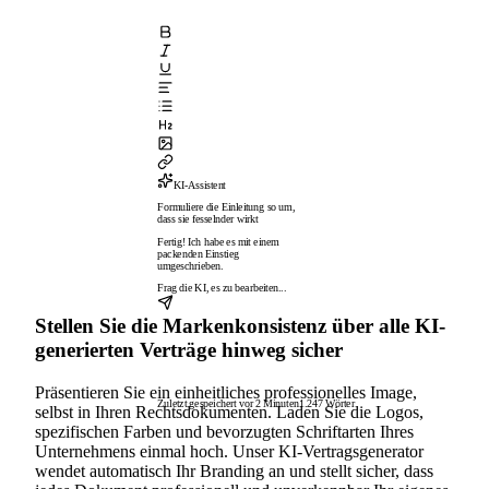
KI-Assistent
Formuliere die Einleitung so um,
dass sie fesselnder wirkt
Fertig! Ich habe es mit einem
packenden Einstieg
umgeschrieben.
Frag die KI, es zu bearbeiten...
Stellen Sie die Markenkonsistenz über alle KI-
generierten Verträge hinweg sicher
Präsentieren Sie ein einheitliches professionelles Image,
Zuletzt gespeichert vor 2 Minuten
1.247 Wörter
selbst in Ihren Rechtsdokumenten. Laden Sie die Logos,
spezifischen Farben und bevorzugten Schriftarten Ihres
Unternehmens einmal hoch. Unser KI-Vertragsgenerator
wendet automatisch Ihr Branding an und stellt sicher, dass