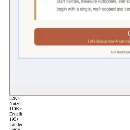
52
K
+
Nutzer
110
K
+
Erstellt
195
+
Länder
25
K
+