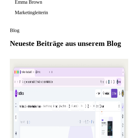
Emma Brown
Marketingleiterin
Blog
Neueste Beiträge aus unserem Blog
2026-05-25
Empfiehl Freunden, sammle Credits —
NextDocs v1.10
Ein neues Empfehlungsprogramm, das dir (und deinem
Freund) Credits gutschreibt, jedes Mal, wenn sich jemand
anmeldet — bis zu 50 USD pro Monat. Zusätzlich eine
öffentliche Angebotsseite, Premium-Modelle für Pro+ und
Ultra und ein Nachtrag zu AI Memory.
Weiterlesen