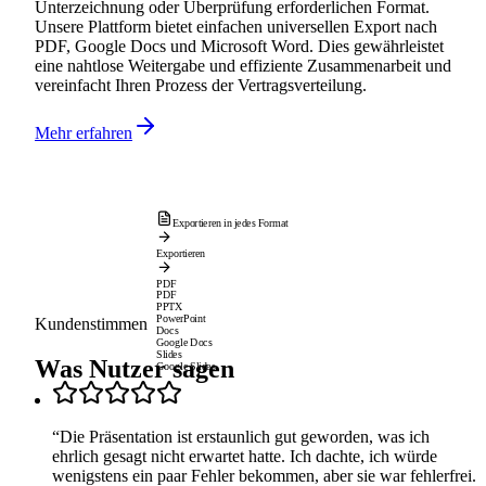
Unterzeichnung oder Überprüfung erforderlichen Format.
Unsere Plattform bietet einfachen universellen Export nach
PDF, Google Docs und Microsoft Word. Dies gewährleistet
eine nahtlose Weitergabe und effiziente Zusammenarbeit und
vereinfacht Ihren Prozess der Vertragsverteilung.
Mehr erfahren
Exportieren in jedes Format
Exportieren
PDF
PDF
PPTX
PowerPoint
Kundenstimmen
Docs
Google Docs
Slides
Was Nutzer sagen
Google Slides
“
Die Präsentation ist erstaunlich gut geworden, was ich
ehrlich gesagt nicht erwartet hatte. Ich dachte, ich würde
wenigstens ein paar Fehler bekommen, aber sie war fehlerfrei.