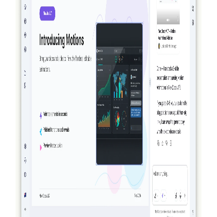
2026-03-27
Wirklich agentisch: wie NextDocs Ihre
Dokumente und Präsentationen erstellt, prüft
und verfeinert
NextDocs generiert nicht mehr nur etwas und hofft auf das
Beste. Mit v1.8 erstellt die KI Ihr Dokument, überprüft
visuell, was sie erstellt hat, und verfeinert es – alles, bevor
Sie das Ergebnis sehen. Kein anderes KI-Dokumenten- oder
Präsentationstool macht das.
Weiterlesen
2026-03-14
NextDocs v1.7.0: Motion-Animationen,
Videoexport und mehr
Erstellen Sie Eingangs-, Ausgangs- und
Betonungsanimationen für jedes Objekt in Ihren
Präsentationen. NextDocs v1.7.0 bringt Motion-
Animationen, Videoexport und ein neu gestaltetes
Marketing-Erlebnis.