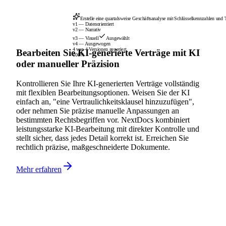
Erstelle eine quartalsweise Geschäftsanalyse mit Schlüsselkennzahlen und
v1 — Datenorientiert
v2 — Narrativ
v3 — Visuell
Ausgewählt
v4 — Ausgewogen
4 von 4 Versionen generiert
Bearbeiten Sie KI-generierte Verträge mit KI
100%
oder manueller Präzision
Kontrollieren Sie Ihre KI-generierten Verträge vollständig
mit flexiblen Bearbeitungsoptionen. Weisen Sie der KI
einfach an, "eine Vertraulichkeitsklausel hinzuzufügen",
oder nehmen Sie präzise manuelle Anpassungen an
bestimmten Rechtsbegriffen vor. NextDocs kombiniert
leistungsstarke KI-Bearbeitung mit direkter Kontrolle und
stellt sicher, dass jedes Detail korrekt ist. Erreichen Sie
rechtlich präzise, maßgeschneiderte Dokumente.
Mehr erfahren