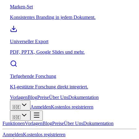
Marken-Set
Konsistentes Branding in jedem Dokument.
Universeller Export
PDF, PPTX, Google Slides und mehr.
Tiefgehende Forschung
KI-gestützte Forschung direkt integriert.
Vorlagen
Blog
Preise
Über Uns
Dokumentation
Anmelden
Kostenlos registrieren
🇩🇪
🇩🇪
Funktionen
Vorlagen
Blog
Preise
Über Uns
Dokumentation
Anmelden
Kostenlos registrieren