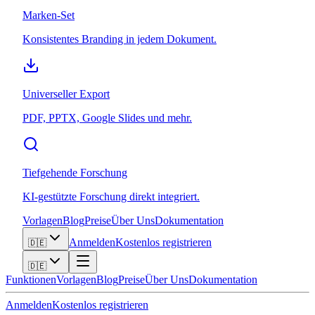
Marken-Set
Konsistentes Branding in jedem Dokument.
Universeller Export
PDF, PPTX, Google Slides und mehr.
Tiefgehende Forschung
KI-gestützte Forschung direkt integriert.
Vorlagen
Blog
Preise
Über Uns
Dokumentation
Anmelden
Kostenlos registrieren
🇩🇪
🇩🇪
Funktionen
Vorlagen
Blog
Preise
Über Uns
Dokumentation
Anmelden
Kostenlos registrieren