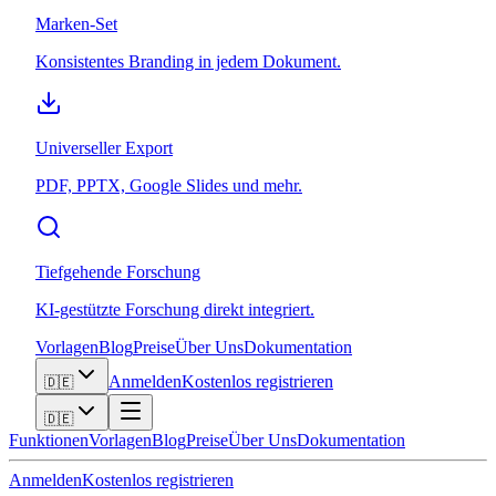
Marken-Set
Konsistentes Branding in jedem Dokument.
Universeller Export
PDF, PPTX, Google Slides und mehr.
Tiefgehende Forschung
KI-gestützte Forschung direkt integriert.
Vorlagen
Blog
Preise
Über Uns
Dokumentation
Anmelden
Kostenlos registrieren
🇩🇪
🇩🇪
Funktionen
Vorlagen
Blog
Preise
Über Uns
Dokumentation
Anmelden
Kostenlos registrieren