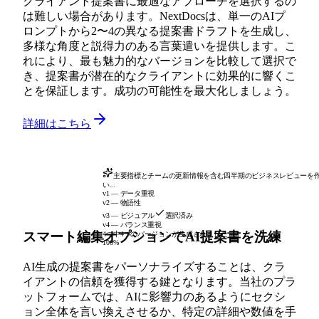
クライアント提案書に最適なアプローチを選択するの
は難しい場合があります。NextDocsは、単一のAIプ
ロンプトから2〜4の異なる提案書ドラフトを生成し、
多様な角度と説得力のある言葉遣いを提供します。こ
れにより、最も魅力的なバージョンを比較して選択で
き、提案書が潜在的なクライアントに効果的に響くこ
とを保証します。成功の可能性を最大化しましょう。
詳細はこちら
主要指標とチームの更新情報を含む四半期のビジネスレビューを
い...
v1 — データ重視
v2 — 物語性
v3 — ビジュアル
選択済み
v4 — バランス重視
スマート編集オプションでAI提案書を洗練
4つ中4つのバージョンが生成されました
100%
AI生成の提案書をパーソナライズすることは、クラ
イアントの信頼を獲得する鍵となります。当社のプラ
ットフォームでは、AIに影響力のあるようにセクシ
ョン全体を言い換えさせるか、特定の詳細や数値を手