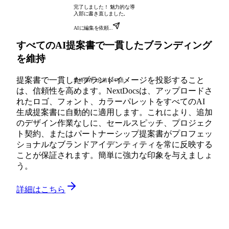
完了しました！ 魅力的な導
入部に書き直しました。
AIに編集を依頼...
すべてのAI提案書で一貫したブランディング
を維持
提案書で一貫したブランドイメージを投影すること
最終保存 2分前
1,247語
は、信頼性を高めます。NextDocsは、アップロードさ
れたロゴ、フォント、カラーパレットをすべてのAI
生成提案書に自動的に適用します。これにより、追加
のデザイン作業なしに、セールスピッチ、プロジェク
ト契約、またはパートナーシップ提案書がプロフェッ
ショナルなブランドアイデンティティを常に反映する
ことが保証されます。簡単に強力な印象を与えましょ
う。
詳細はこちら