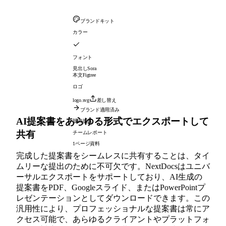
ブランドキット
カラー
フォント
見出し
Sora
本文
Figtree
ロゴ
logo.svg
差し替え
ブランド適用済み
AI提案書をあらゆる形式でエクスポートして
販売提案
共有
チームレポート
1ページ資料
完成した提案書をシームレスに共有することは、タイ
ムリーな提出のために不可欠です。NextDocsはユニバ
ーサルエクスポートをサポートしており、AI生成の
提案書をPDF、Googleスライド、またはPowerPointプ
レゼンテーションとしてダウンロードできます。この
汎用性により、プロフェッショナルな提案書は常にア
クセス可能で、あらゆるクライアントやプラットフォ