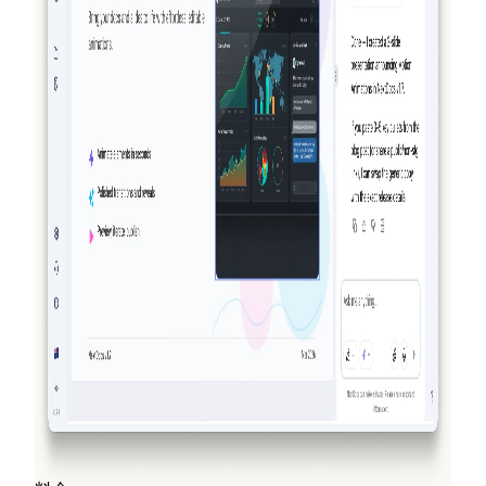
NextDocs はもはや単に生成して最善を願うだけでは
ありません。v1.8 では、AI が文書を作成し、作成物
を視覚的に確認し、結果をあなたが確認する前に洗練
します。これを実現できるほかの AI 文書・プレゼン
テーションツールはありません。
続きを読む
2026-03-14
NextDocs v1.7.0: モーションアニメーショ
ン、動画エクスポートなど
プレゼンテーションのあらゆるオブジェクトに登場、
退場、強調アニメーションを追加できます。NextDocs
v1.7.0 では、モーションアニメーション、動画エクス
ポート、刷新されたマーケティング体験をお届けしま
す。
続きを読む
すべてのブログ投稿を見る