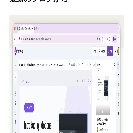
2026-05-25
友だちを紹介してクレジットを獲得 —
NextDocs v1.10
誰かがサインアップするたびにあなたとその友達の両
方にクレジットが付与される新しい紹介プログラム
— 月間最大50ドル。公開の Offers ページ、Pro+ およ
び Ultra 向けのプレミアムモデル、そして AI Memory
の振り返りも追加。
続きを読む
2026-03-27
真のエージェント性を持つ NextDocs：文書
とプレゼンテーションを作成・検証・洗練す
る方法