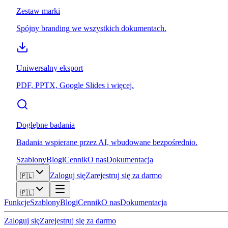
Zestaw marki
Spójny branding we wszystkich dokumentach.
Uniwersalny eksport
PDF, PPTX, Google Slides i więcej.
Dogłębne badania
Badania wspierane przez AI, wbudowane bezpośrednio.
Szablony
Blogi
Cennik
O nas
Dokumentacja
Zaloguj się
Zarejestruj się za darmo
🇵🇱
🇵🇱
Funkcje
Szablony
Blogi
Cennik
O nas
Dokumentacja
Zaloguj się
Zarejestruj się za darmo