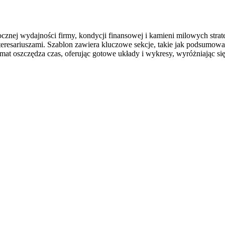
znej wydajności firmy, kondycji finansowej i kamieni milowych strategic
nteresariuszami. Szablon zawiera kluczowe sekcje, takie jak podsumowa
at oszczędza czas, oferując gotowe układy i wykresy, wyróżniając się