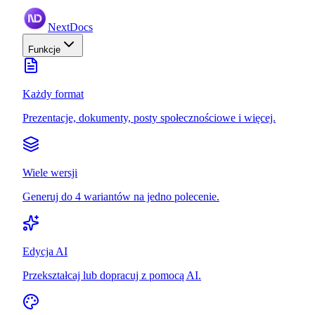
NextDocs
Funkcje
Każdy format
Prezentacje, dokumenty, posty społecznościowe i więcej.
Wiele wersji
Generuj do 4 wariantów na jedno polecenie.
Edycja AI
Przekształcaj lub dopracuj z pomocą AI.