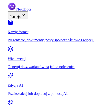
NextDocs
Funkcje
Każdy format
Prezentacje, dokumenty, posty społecznościowe i więcej.
Wiele wersji
Generuj do 4 wariantów na jedno polecenie.
Edycja AI
Przekształcaj lub dopracuj z pomocą AI.