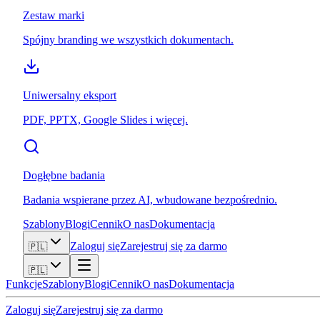
Zestaw marki
Spójny branding we wszystkich dokumentach.
Uniwersalny eksport
PDF, PPTX, Google Slides i więcej.
Dogłębne badania
Badania wspierane przez AI, wbudowane bezpośrednio.
Szablony
Blogi
Cennik
O nas
Dokumentacja
Zaloguj się
Zarejestruj się za darmo
🇵🇱
🇵🇱
Funkcje
Szablony
Blogi
Cennik
O nas
Dokumentacja
Zaloguj się
Zarejestruj się za darmo