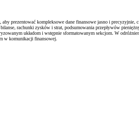
y, aby prezentować kompleksowe dane finansowe jasno i precyzyjnie, 
ilanse, rachunki zysków i strat, podsumowania przepływów pieniężnyc
ukturyzowanym układom i wstępnie sformatowanym sekcjom. W odróżnien
zm w komunikacji finansowej.