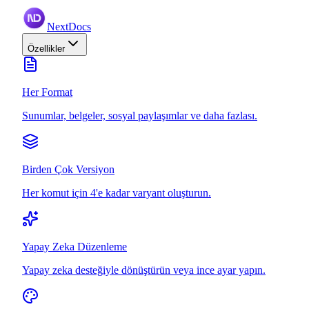
NextDocs
Özellikler
Her Format
Sunumlar, belgeler, sosyal paylaşımlar ve daha fazlası.
Birden Çok Versiyon
Her komut için 4'e kadar varyant oluşturun.
Yapay Zeka Düzenleme
Yapay zeka desteğiyle dönüştürün veya ince ayar yapın.