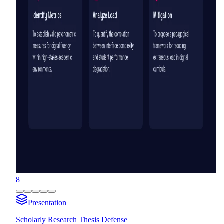
8
Presentation
Scholarly Research Thesis Defense