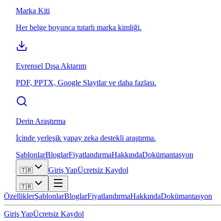
Marka Kiti
Her belge boyunca tutarlı marka kimliği.
Evrensel Dışa Aktarım
PDF, PPTX, Google Slaytlar ve daha fazlası.
Derin Araştırma
İçinde yerleşik yapay zeka destekli araştırma.
Şablonlar
Bloglar
Fiyatlandırma
Hakkında
Dokümantasyon
Giriş Yap
Ücretsiz Kaydol
🇹🇷
🇹🇷
Özellikler
Şablonlar
Bloglar
Fiyatlandırma
Hakkında
Dokümantasyon
Giriş Yap
Ücretsiz Kaydol