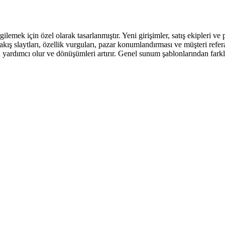
mek için özel olarak tasarlanmıştır. Yeni girişimler, satış ekipleri ve pa
kış slaytları, özellik vurguları, pazar konumlandırması ve müşteri refera
 yardımcı olur ve dönüşümleri artırır. Genel sunum şablonlarından farklı