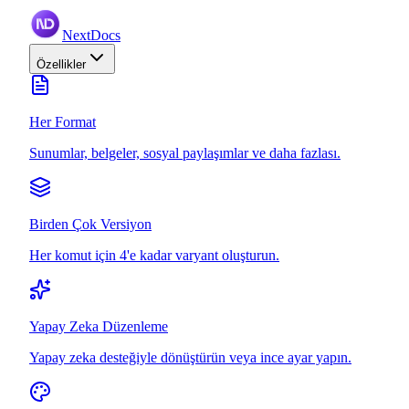
NextDocs
Özellikler
Her Format
Sunumlar, belgeler, sosyal paylaşımlar ve daha fazlası.
Birden Çok Versiyon
Her komut için 4'e kadar varyant oluşturun.
Yapay Zeka Düzenleme
Yapay zeka desteğiyle dönüştürün veya ince ayar yapın.