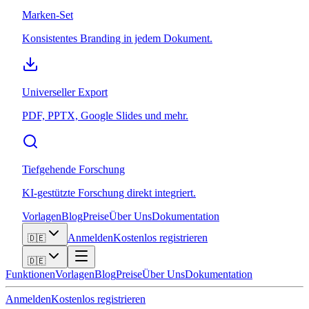
Marken-Set
Konsistentes Branding in jedem Dokument.
Universeller Export
PDF, PPTX, Google Slides und mehr.
Tiefgehende Forschung
KI-gestützte Forschung direkt integriert.
Vorlagen
Blog
Preise
Über Uns
Dokumentation
Anmelden
Kostenlos registrieren
🇩🇪
🇩🇪
Funktionen
Vorlagen
Blog
Preise
Über Uns
Dokumentation
Anmelden
Kostenlos registrieren