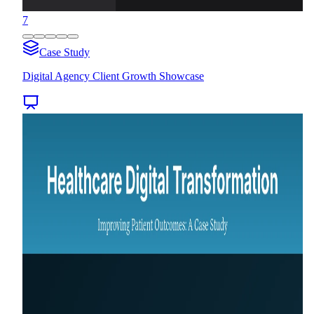
7
Case Study
Digital Agency Client Growth Showcase