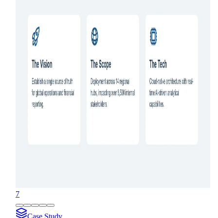
7
Case Study