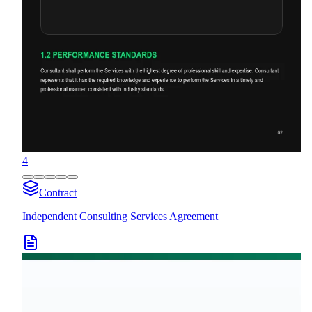
4
Contract
Independent Consulting Services Agreement