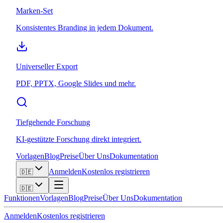
Marken-Set
Konsistentes Branding in jedem Dokument.
Universeller Export
PDF, PPTX, Google Slides und mehr.
Tiefgehende Forschung
KI-gestützte Forschung direkt integriert.
Vorlagen
Blog
Preise
Über Uns
Dokumentation
Anmelden
Kostenlos registrieren
🇩🇪
🇩🇪
Funktionen
Vorlagen
Blog
Preise
Über Uns
Dokumentation
Anmelden
Kostenlos registrieren