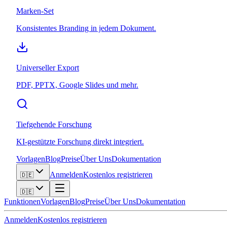
Marken-Set
Konsistentes Branding in jedem Dokument.
Universeller Export
PDF, PPTX, Google Slides und mehr.
Tiefgehende Forschung
KI-gestützte Forschung direkt integriert.
Vorlagen
Blog
Preise
Über Uns
Dokumentation
Anmelden
Kostenlos registrieren
🇩🇪
🇩🇪
Funktionen
Vorlagen
Blog
Preise
Über Uns
Dokumentation
Anmelden
Kostenlos registrieren