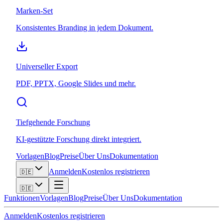
Marken-Set
Konsistentes Branding in jedem Dokument.
Universeller Export
PDF, PPTX, Google Slides und mehr.
Tiefgehende Forschung
KI-gestützte Forschung direkt integriert.
Vorlagen
Blog
Preise
Über Uns
Dokumentation
Anmelden
Kostenlos registrieren
🇩🇪
🇩🇪
Funktionen
Vorlagen
Blog
Preise
Über Uns
Dokumentation
Anmelden
Kostenlos registrieren