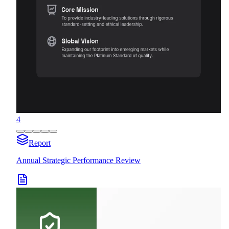
4
Report
Annual Strategic Performance Review