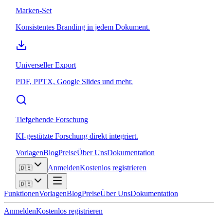
Marken-Set
Konsistentes Branding in jedem Dokument.
Universeller Export
PDF, PPTX, Google Slides und mehr.
Tiefgehende Forschung
KI-gestützte Forschung direkt integriert.
Vorlagen
Blog
Preise
Über Uns
Dokumentation
Anmelden
Kostenlos registrieren
🇩🇪
🇩🇪
Funktionen
Vorlagen
Blog
Preise
Über Uns
Dokumentation
Anmelden
Kostenlos registrieren