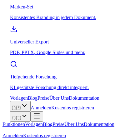
Marken-Set
Konsistentes Branding in jedem Dokument.
Universeller Export
PDF, PPTX, Google Slides und mehr.
Tiefgehende Forschung
KI-gestützte Forschung direkt integriert.
Vorlagen
Blog
Preise
Über Uns
Dokumentation
Anmelden
Kostenlos registrieren
🇩🇪
🇩🇪
Funktionen
Vorlagen
Blog
Preise
Über Uns
Dokumentation
Anmelden
Kostenlos registrieren